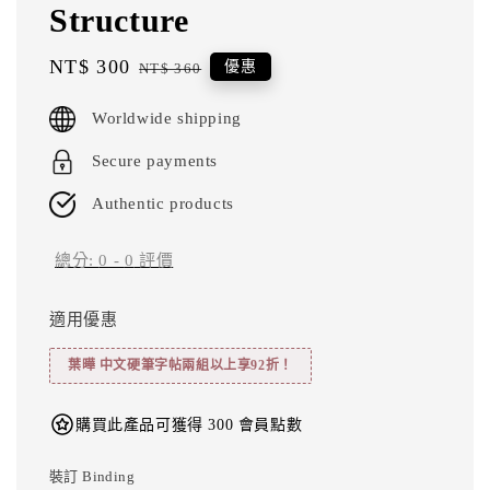
Structure
Sale
NT$ 300
Regular
優惠
NT$ 360
price
price
Worldwide shipping
Secure payments
Authentic products
總分:
0
-
0
評價
適用優惠
葉曄 中文硬筆字帖兩組以上享92折！
購買此產品可獲得 300 會員點數
裝訂 Binding