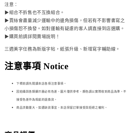
注意：
▶組合不拆售也不互換組合。
▶賈絲會盡量減少運輸中的邊角損傷，但若有不影響書寫之
小損傷恕不換發。如對運輸有疑慮的客人請直接到店選購。
▶購買前請詳閱賣場說明！
三週美字任務為新版字帖，紙張升級、新增寫字輔助線。
注意事項 Notice
下標前請先閱讀本店各項注意事項。
因拍攝與各類顯示器必
有色差，圖片僅供參考，顏色請以實際收到商品為準。不
接受色差作為瑕疵的退換貨。
商品流動量大，如遇缺貨事宜，本店保留訂單接受與拒絕之權利。