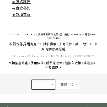
📧聯絡我們
🚗實體參觀
🧋新埔美食
©2026 J U S P I R I T 賈絲筆咧有限公司 統一編號: 60601707。電聯+886
900205436
本著作係採用
創用 CC 姓名標示 - 非商業性 - 禁止改作 3.0 台
灣 授權條款
授權
juspirit.com.tw
Theme code & UI proprietary to JUSPIRIT. Built by
.
⚜️朝聖者計畫
使用條款
隱私權政策
退換貨政策
購物須知
|
|
|
|
|
付款與配送