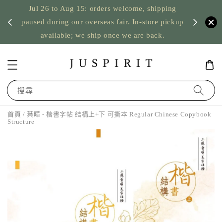
Jul 26 to Aug 15: orders welcome, shipping
暫停寄
US orde
paused during our overseas fair. In-store pickup
available; we ship once we are back.
搜尋
首頁
/ 葉曄 - 楷書字帖 結構上+下 可撕本 Regular Chinese Copybook
Structure