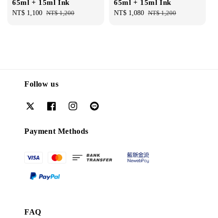
65ml + 15ml Ink
65ml + 15ml Ink
Sale
NT$ 1,100
Regular
NT$ 1,200
Sale
NT$ 1,080
Regular
NT$ 1,200
price
price
price
price
Follow us
Payment Methods
FAQ