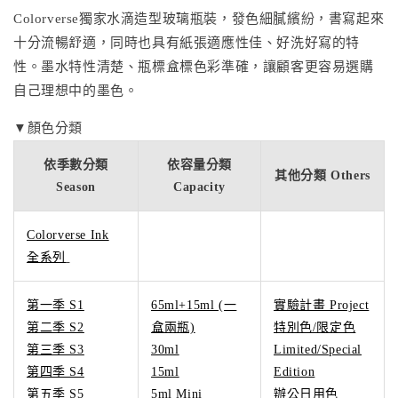
Colorverse獨家水滴造型玻璃瓶裝，發色細膩繽紛，書寫起來
十分流暢舒適，同時也具有紙張適應性佳、好洗好寫的特
性。墨水特性清楚、瓶標盒標色彩準確，讓顧客更容易選購
自己理想中的墨色。
▼顏色分類
依季數分類
依容量分類
其他分類 Others
Season
Capacity
Colorverse Ink
全系列
第一季 S1
65ml+15ml (一
實驗計畫 Project
第二季 S2
盒兩瓶)
特別色/限定色
第三季 S3
30ml
Limited/Special
第四季 S4
15ml
Edition
第五季 S5
5ml Mini
辦公日用色