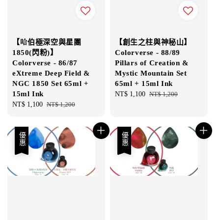
【哈伯極深空與星團
【創生之柱與神秘山】
1850(閃粉)】
Colorverse - 88/89
Colorverse - 86/87
Pillars of Creation &
eXtreme Deep Field &
Mystic Mountain Set
NGC 1850 Set 65ml +
65ml + 15ml Ink
15ml Ink
Sale
NT$ 1,100
Regular
NT$ 1,200
Sale
NT$ 1,100
Regular
NT$ 1,200
price
price
price
price
優惠
優惠