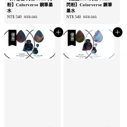
粉】Colorverse 鋼筆墨
閃粉】Colorverse 鋼筆
水
墨水
Sale
NT$ 540
Regular
NT$ 585
Sale
NT$ 540
Regular
NT$ 585
price
price
price
price
優惠
優惠