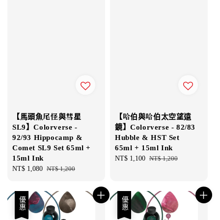
【馬頭魚尾怪與彗星
【哈伯與哈伯太空望遠
SL9】Colorverse -
鏡】Colorverse - 82/83
92/93 Hippocamp &
Hubble & HST Set
Comet SL9 Set 65ml +
65ml + 15ml Ink
15ml Ink
Sale
NT$ 1,100
Regular
NT$ 1,200
Sale
NT$ 1,080
Regular
NT$ 1,200
price
price
price
price
優惠
優惠