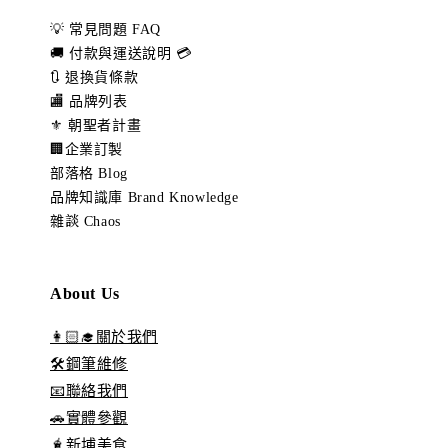
💡 常見問題 FAQ
🚚 付款與運送說明 💳
🔃 退換貨條款
🏬 品牌列表
⚜️ 朝聖者計畫
🏢企業訂製
部落格 Blog
品牌知識庫 Brand Knowledge
雜談 Chaos
About Us
👩🏻‍🎓關於我們
🛠️鋼筆維修
📧聯絡我們
🚗實體參觀
🧋新埔美食