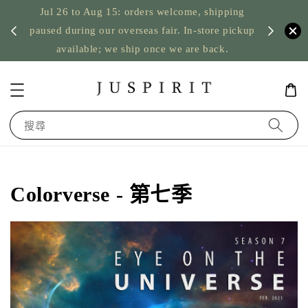
Jul 26 to Aug 15: orders welcome, shipping
暫停寄
US orde
paused during our overseas fair. In-store pickup
available; we ship once we are back.
搜尋
Colorverse - 第七季