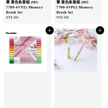
筆 黃色系套組 (MS-
筆 紫色系套組 (MS-
7700-4VYE) Memory
7700-4VPU) Memory
Brush Set
Brush Set
Regular
NT$ 360
Regular
NT$ 360
price
price