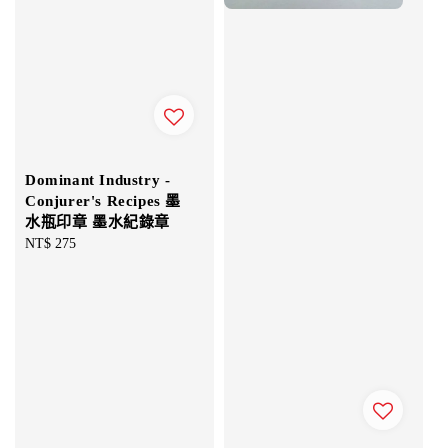
Dominant Industry -
Conjurer's Recipes 墨
水瓶印章 墨水紀錄章
Regular
NT$ 275
price