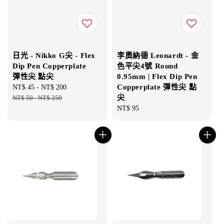
日光 - Nikko G尖 - Flex
李奧納德 Leonardt - 金
Dip Pen Copperplate
色平尖4號 Round
彈性尖 點尖
0.95mm | Flex Dip Pen
Copperplate 彈性尖 點
Sale
NT$ 45
-
NT$ 200
Regular
尖
price
NT$ 50
-
NT$ 250
price
Regular
NT$ 95
price