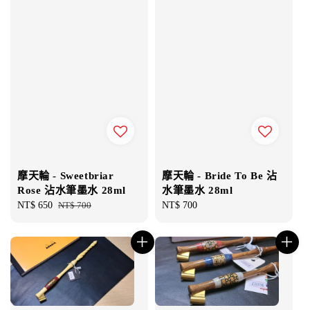
摩天輪 - Sweetbriar
摩天輪 - Bride To Be 沾
Rose 沾水筆墨水 28ml
水筆墨水 28ml
Sale
NT$ 650
Regular
NT$ 700
Regular
NT$ 700
price
price
price