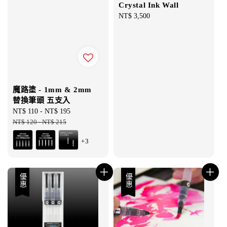
Crystal Ink Wall
Regular
NT$ 3,500
price
魔路塗 - 1mm & 2mm
替換筆頭 五支入
Sale
NT$ 110
-
NT$ 195
Regular
price
NT$ 120
-
NT$ 215
price
+3
優惠
優惠