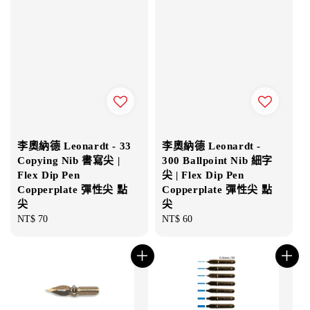
李奧納德 Leonardt - 33
李奧納德 Leonardt -
Copying Nib 書寫尖 |
300 Ballpoint Nib 細字
Flex Dip Pen
尖 | Flex Dip Pen
Copperplate 彈性尖 點
Copperplate 彈性尖 點
尖
尖
Regular
NT$ 70
Regular
NT$ 60
price
price