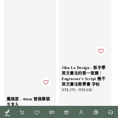
Jibu Le Design - 新手學
英文書法的第一堂課：
Engrosser's Script 幾不
英文書法教學書 字帖
Regular
NT$ 270
-
NT$ 630
price
魔路塗 - 4mm 替換筆頭
五支入
Sale
NT$ 80
-
NT$ 120
Regular
price
NT$ 90
-
NT$ 130
price