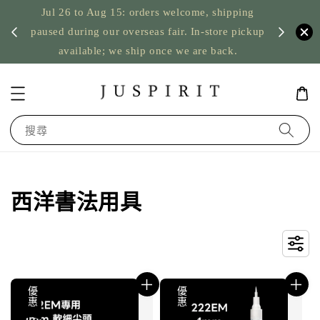
Jul 26 to Aug 15: orders welcome, shipping
暫停寄
US orde
paused during our overseas fair. In-store pickup
available; we ship once we are back.
搜尋
西洋書法用具
優惠
優惠