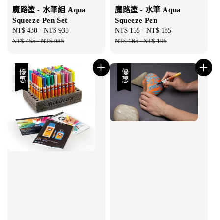
魔路塗 - 水筆組 Aqua
魔路塗 - 水筆 Aqua
Squeeze Pen Set
Squeeze Pen
Sale
NT$ 430
-
NT$ 935
Regular
Sale
NT$ 155
-
NT$ 185
Regular
price
NT$ 455
-
NT$ 985
price
price
NT$ 165
-
NT$ 195
price
優惠
優惠