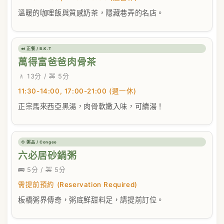
溫暖的咖哩飯與質感奶茶，隱藏巷弄的名店。
🍛 正餐 / B.K.T
萬得富爸爸肉骨茶
🚶 13分 / 🚕 5分
11:30-14:00, 17:00-21:00 (週一休)
正宗馬來西亞黑湯，肉骨軟嫩入味，可續湯！
🍲 粥品 / Congee
六必居砂鍋粥
🚌 5分 / 🚕 5分
需提前預約 (Reservation Required)
板橋粥界傳奇，粥底鮮甜料足，請提前訂位。