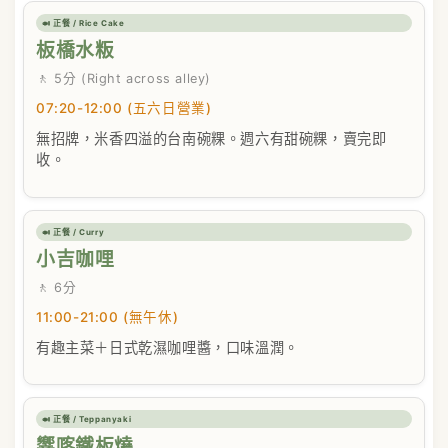
🍛 正餐 / Rice Cake
板橋水粄
🚶 5分 (Right across alley)
07:20-12:00 (五六日營業)
無招牌，米香四溢的台南碗粿。週六有甜碗粿，賣完即
收。
🍛 正餐 / Curry
小吉咖哩
🚶 6分
11:00-21:00 (無午休)
有趣主菜＋日式乾濕咖哩醬，口味溫潤。
🍛 正餐 / Teppanyaki
響喀鐵板燒