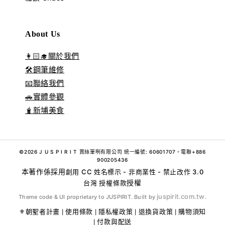
About Us
👩🏻‍🎓關於我們
🛠️鋼筆維修
📧聯絡我們
🚗實體參觀
🧋新埔美食
©2026 J U S P I R I T 賈絲筆咧有限公司 統一編號: 60601707。電聯+886
900205436
本著作係採用
創用 CC 姓名標示 - 非商業性 - 禁止改作 3.0
授權
台灣 授權條款
juspirit.com.tw
Theme code & UI proprietary to JUSPIRIT. Built by
.
⚜️朝聖者計畫
使用條款
隱私權政策
退換貨政策
購物須知
|
|
|
|
付款與配送
|