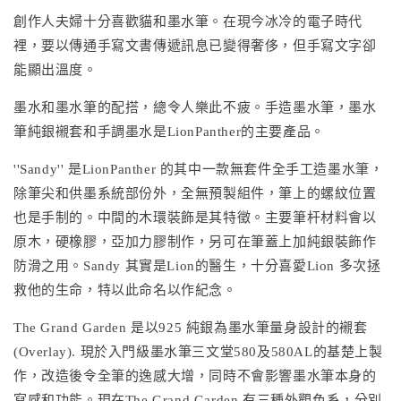
創作人夫婦十分喜歡貓和墨水筆。在現今冰冷的電子時代
裡，要以傳通手寫文書傳遞訊息已變得奢侈，但手寫文字卻
能顯出溫度。
墨水和墨水筆的配搭，總令人樂此不疲。手造墨水筆，墨水
筆純銀襯套和手調墨水是LionPanther的主要產品。
''Sandy'' 是LionPanther 的其中一款無套件全手工造墨水筆，
除筆尖和供墨系統部份外，全無預製組件，筆上的螺紋位置
也是手制的。中間的木環裝飾是其特徵。主要筆杆材料會以
原木，硬橡膠，亞加力膠制作，另可在筆蓋上加純銀裝飾作
防滑之用。Sandy 其實是Lion的醫生，十分喜愛Lion 多次拯
救他的生命，特以此命名以作紀念。
The Grand Garden 是以925 純銀為墨水筆量身設計的襯套
(Overlay). 現於入門級墨水筆三文堂580及580AL的基楚上製
作，改造後令全筆的逸感大增，同時不會影響墨水筆本身的
寫感和功能。現在The Grand Garden 有三種外觀色系，分別