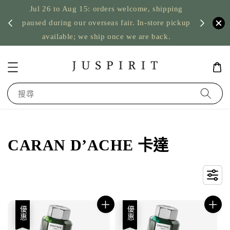
Jul 26 to Aug 15: orders welcome, shipping
暫停寄
US orde
paused during our overseas fair. In-store pickup
available; we ship once we are back.
搜尋
CARAN D’ACHE 卡達
優惠
優惠