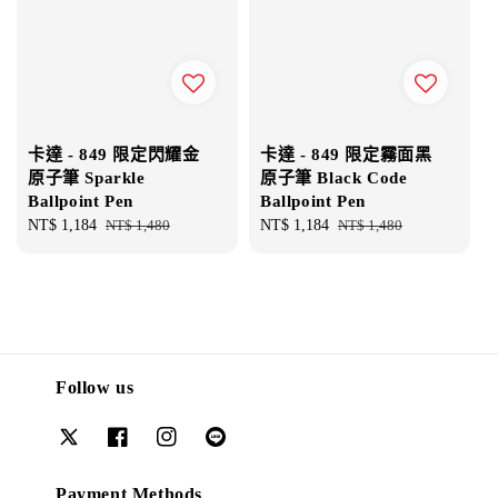
卡達 - 849 限定閃耀金
卡達 - 849 限定霧面黑
原子筆 Sparkle
原子筆 Black Code
Ballpoint Pen
Ballpoint Pen
Sale
NT$ 1,184
Regular
NT$ 1,480
Sale
NT$ 1,184
Regular
NT$ 1,480
price
price
price
price
Follow us
Payment Methods