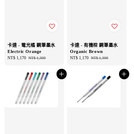
卡達 - 電光橘 鋼筆墨水
卡達 - 有機棕 鋼筆墨水
Electric Orange
Organic Brown
Sale
NT$ 1,170
Regular
NT$ 1,300
Sale
NT$ 1,170
Regular
NT$ 1,300
price
price
price
price