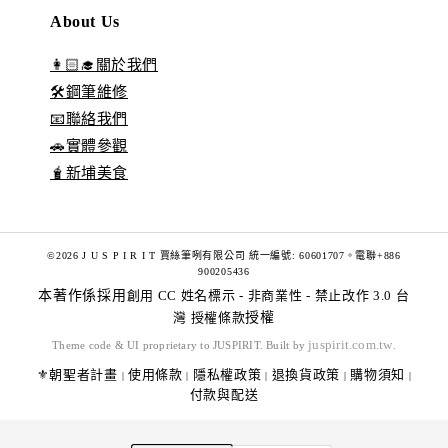
About Us
👩🏻‍🎓關於我們
🛠️鋼筆維修
📧聯絡我們
🚗實體參觀
🧋新埔美食
©2026 J U S P I R I T 賈絲筆咧有限公司 統一編號: 60601707。電聯+886
900205436
本著作係採用
創用 CC 姓名標示 - 非商業性 - 禁止改作 3.0 台
灣 授權條款
授權
juspirit.com.tw
Theme code & UI proprietary to JUSPIRIT. Built by
.
⚜️朝聖者計畫
使用條款
隱私權政策
退換貨政策
購物須知
|
|
|
|
|
付款與配送