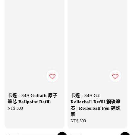
卡達 - 849 Goliath 原子
卡達 - 849 G2
筆芯 Ballpoint Refill
Rollerball Refill 鋼珠筆
芯 | Rollerball Pen 鋼珠
Regular
NT$ 300
筆
price
Regular
NT$ 300
price