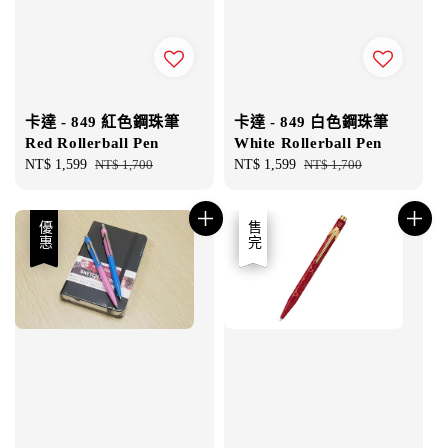
卡達 - 849 紅色鋼珠筆
卡達 - 849 白色鋼珠筆
Red Rollerball Pen
White Rollerball Pen
Sale
NT$ 1,599
Regular
NT$ 1,700
Sale
NT$ 1,599
Regular
NT$ 1,700
price
price
price
price
優惠
優惠
售完