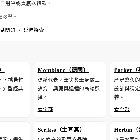
的日用筆或質感送禮款。
墨教學。
見問題
・
延伸探索
國）
Montblanc（德國）
Parker
名，攜帶性
德系代表，筆尖與筆身做工
歷史悠久
，外型經典
講究，
典藏與送禮
的高端選
設計與穩
擇。
善
。
看全部
看全部
）
Scrikss（土耳其）
Herbin
活潑，
學生
CP 值高的歐亞系品牌；
以墨水著