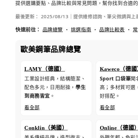
提供選購要點、品牌比較與常見問題，幫你找到合適
最後更新：
2025/08/13
｜提供維修諮詢、筆尖微調與上
快速前往：
品牌總覽
・
挑選指南
・
品牌比較表
・
常
歐美鋼筆品牌總覽
LAMY（德國）
Kaweco（德
工業設計經典，結構簡潔、
Sport 口袋筆
聞
配色多元，日用耐操，
學生
高；多材質可選
到商務皆宜
。
好搭配。
看全部
看全部
Conklin（美國）
Online（德國
美系傳統品牌，造型復古、
外觀年輕、色彩