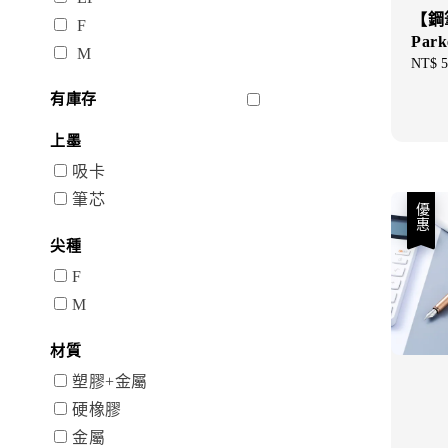
【鋼
F
Par
M
Sale
NT$ 5
price
有庫存
上墨
吸卡
筆芯
優惠
尖種
F
M
材質
塑膠+金屬
硬橡膠
金屬