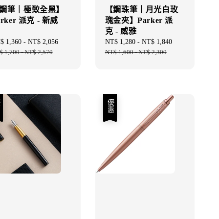
鋼筆｜極致全黑】
【鋼珠筆｜月光白玫
arker 派克 - 新威
瑰金夾】Parker 派
克 - 威雅
e
$ 1,360
-
NT$ 2,056
Regular
Sale
NT$ 1,280
-
NT$ 1,840
Regular
ce
$ 1,700
-
NT$ 2,570
price
price
NT$ 1,600
-
NT$ 2,300
price
優惠