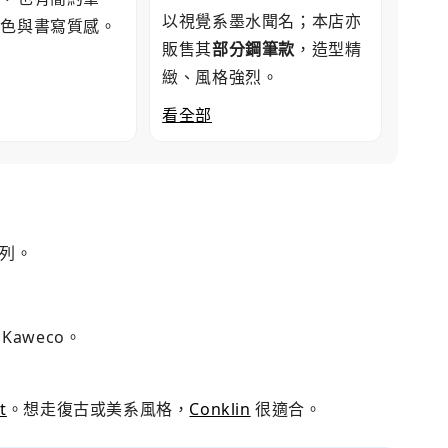
以視覺系墨水聞名；本店亦
配色與書寫質感。
販售其
部分鋼筆款
，造型精
緻、風格強烈。
看全部
系列。
Kaweco。
t
。想走復古或美系風格，
Conklin
很適合。