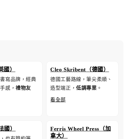
（英國）
Cleo Skribent（德國）
的書寫品牌，經典
德國工藝路線，筆尖柔順、
定手感，
禮物友
造型端正，
低調專業
。
看全部
（法國）
Ferris Wheel Press（加
拿大）
名，也有簡約筆