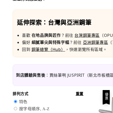
延伸探索：台灣與亞洲鋼筆
喜歡
在地品牌與匠作
？前往
台灣鋼筆專區
（OPU
偏好
細膩筆尖與特殊字幅
？前往
亞洲鋼筆專區
（
回到
鋼筆總覽（Hub）
，快速瀏覽所有區域。
到店體驗與售後
：賈絲筆咧 JUSPIRIT（新北市板
排列方式
重置
優惠
特色
按字母順序, A-Z