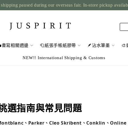
shipping paused during our overseas fair. In-store pickup availa
💼書寫相關週邊
🧻紙張手帳紙膠帶
🪶沾水筆墨

NEW!! International Shipping & Customs
挑選指南與常見問題
tblanc、Parker、Cleo Skribent、Conklin、Online、S