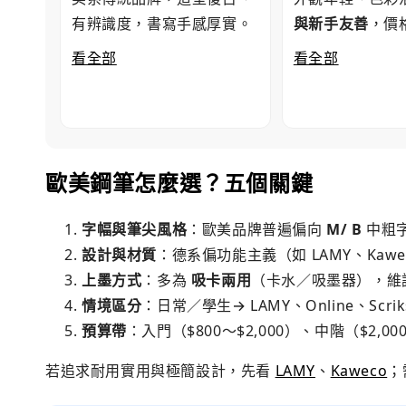
有辨識度，書寫手感厚實。
與新手友善
，價
看全部
看全部
歐美鋼筆怎麼選？五個關鍵
字幅與筆尖風格
：歐美品牌普遍偏向
M/ B
中粗字
設計與材質
：德系偏功能主義（如 LAMY、Kawe
上墨方式
：多為
吸卡兩用
（卡水／吸墨器），維
情境區分
：日常／學生→ LAMY、Online、Scri
預算帶
：入門（$800～$2,000）、中階（$2,00
若追求耐用實用與極簡設計，先看
LAMY
、
Kaweco
；