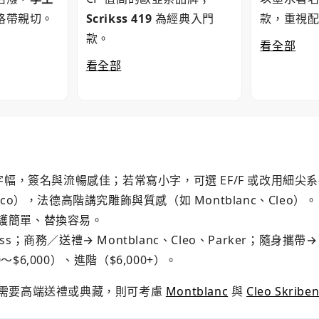
格帶親切。
Scrikss 419
為經典入門
款，重視
款。
看全部
看全部
幅，簽名與流暢感佳；若常寫小字，可選 EF/F 或改用細尖
co），法德高階講究雕飾與質感（如 Montblanc、Cleo）。
護簡單、替換容易。
kss；商務／送禮→ Montblanc、Cleo、Parker；隨身攜帶→ 
0～$6,000）、進階（$6,000+）。
需要高端送禮或典藏，則可考慮
Montblanc
與
Cleo Skriben