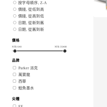
按字母順序, Z-A
價錢, 從低到高
價錢, 從高到低
日期, 從新到舊
日期, 從舊到新
價格
NT$
640
NT$
35400
品牌
Parker 派克
萬寶龍
西華
鯰魚墨水
尖種
EF