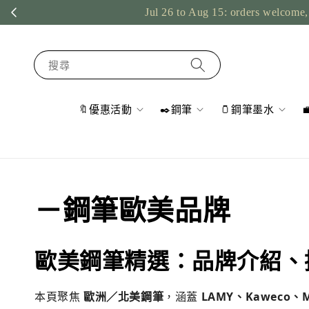
Jul 26 to Aug 15: orders welcome, 
搜尋
🔖優惠活動
✒️鋼筆
🫙鋼筆墨水
－鋼筆歐美品牌
歐美鋼筆精選：品牌介紹、
本頁聚焦
歐洲／北美鋼筆
，涵蓋
LAMY、Kaweco、Mon