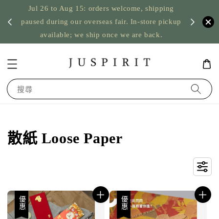
Jul 26 to Aug 15: orders welcome, shipping
暫停寄
US orde
paused during our overseas fair. In-store pickup
available; we ship once we are back.
搜尋
散紙 Loose Paper
優惠
優惠