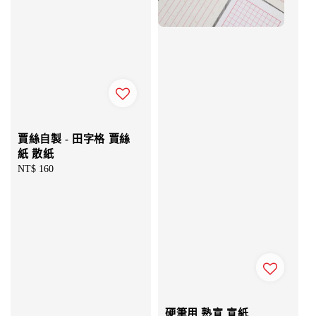
賈絲自製 - 田字格 賈絲
紙 散紙
Regular
NT$ 160
price
硬筆用 熟宣 宣紙