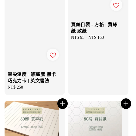
賈絲自製 - 方格 | 賈絲
紙 散紙
Regular
NT$ 95
-
NT$ 160
price
筆尖溫度 - 貓頭鷹 黑卡
巧克力卡 | 英文書法
Regular
NT$ 250
price