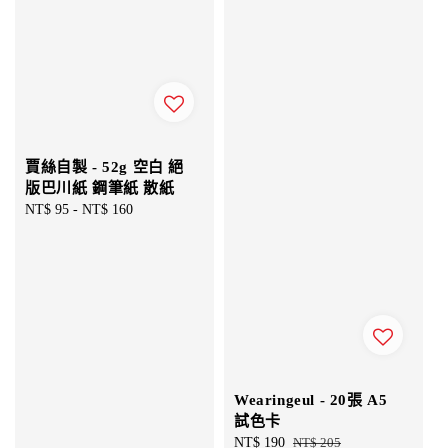
賈絲自製 - 52g 空白 絕
版巴川紙 鋼筆紙 散紙
Regular
NT$ 95
-
NT$ 160
price
Wearingeul - 20張 A5
試色卡
Sale
NT$ 190
Regular
NT$ 205