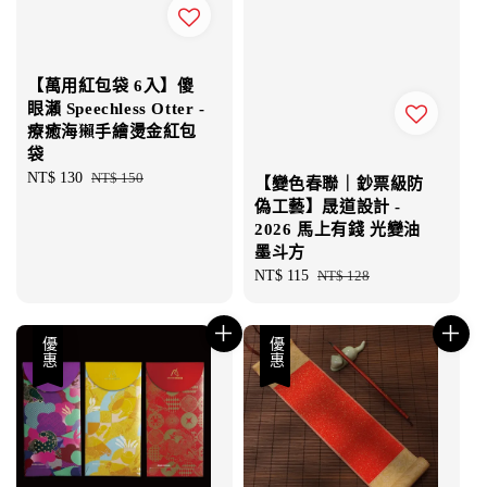
【萬用紅包袋 6入】傻
眼瀨 Speechless Otter -
療癒海獺手繪燙金紅包
袋
Sale
NT$ 130
Regular
NT$ 150
【變色春聯｜鈔票級防
price
price
偽工藝】晟道設計 -
2026 馬上有錢 光變油
墨斗方
Sale
NT$ 115
Regular
NT$ 128
price
price
優惠
優惠