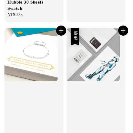
Hubble 30 Sheets
Swatch
Regular
NT$ 235
price
優惠