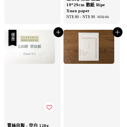
19*29cm 散紙 Ripe
Xuan paper
Sale
NT$ 80
-
NT$ 90
Regular
NT$ 90
price
price
優惠
賈絲自製 - 空白 120g