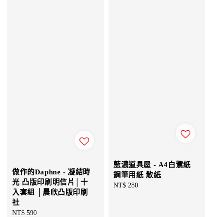
藍濃道具屋 - A4白鷺紙
做作的Daphne - 凝結時
鋼筆用紙 散紙
光 凸版印刷明信片│十
Regular
NT$ 280
入套組 │晨欣凸版印刷
price
社
Regular
NT$ 590