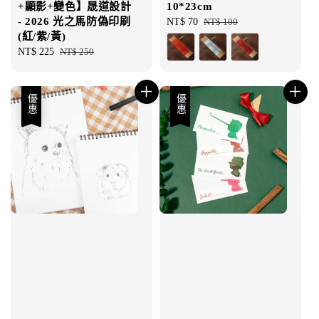
+顯影+變色】晟道設計
10*23cm
- 2026 光之馬防偽印刷
Sale
NT$ 70
Regular
NT$ 100
(紅/紫/黃)
price
price
Sale
NT$ 225
Regular
NT$ 250
price
price
優惠
優惠