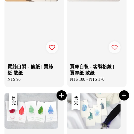
賈絲自製 - 信紙 | 賈絲
賈絲自製 - 客製格線 |
紙 散紙
賈絲紙 散紙
Regular
NT$ 95
Regular
NT$ 100
-
NT$ 170
price
price
優惠
售完
優惠
售完