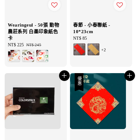
Wearingeul - 50張 動物
春節 - 小春聯紙 -
農莊系列 白墨印象紙色
10*23cm
卡
Regular
NT$ 85
Sale
NT$ 225
Regular
NT$ 245
price
+2
price
price
優惠