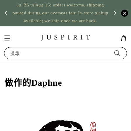
Jul 26 to Aug 15: orders welcome, shipping
暫停寄
US orde
paused during our overseas fair. In-store pickup
available; we ship once we are back.
搜尋
做作的Daphne