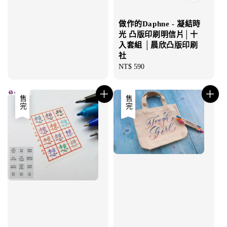
做作的Daphne - 凝結時
光 凸版印刷明信片│十
入套組 │晨欣凸版印刷
社
Regular
NT$ 590
price
售完
售完