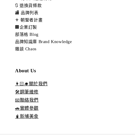
🔃 退換貨條款
🏬 品牌列表
⚜️ 朝聖者計畫
🏢企業訂製
部落格 Blog
品牌知識庫 Brand Knowledge
雜談 Chaos
About Us
👩🏻‍🎓關於我們
🛠️鋼筆維修
📧聯絡我們
🚗實體參觀
🧋新埔美食