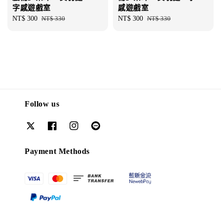
字感遊戲室
感遊戲室
Sale
NT$ 300
Regular
NT$ 330
Sale
NT$ 300
Regular
NT$ 330
price
price
price
price
Follow us
Payment Methods