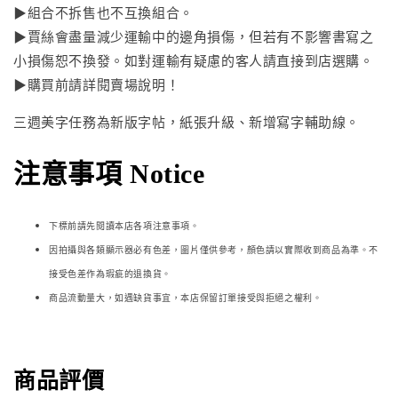
▶組合不拆售也不互換組合。
▶賈絲會盡量減少運輸中的邊角損傷，但若有不影響書寫之
小損傷恕不換發。如對運輸有疑慮的客人請直接到店選購。
▶購買前請詳閱賣場說明！
三週美字任務為新版字帖，紙張升級、新增寫字輔助線。
注意事項 Notice
下標前請先閱讀本店各項注意事項。
因拍攝與各類顯示器必
有色差，圖片僅供參考，顏色請以實際收到商品為準。不
接受色差作為瑕疵的退換貨。
商品流動量大，如遇缺貨事宜，本店保留訂單接受與拒絕之權利。
商品評價