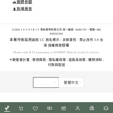
🚗實體參觀
🧋新埔美食
©2026 J U S P I R I T 賈絲筆咧有限公司 統一編號: 60601707。電聯+886
900205436
本著作係採用
創用 CC 姓名標示 - 非商業性 - 禁止改作 3.0 台
灣 授權條款
授權
juspirit.com.tw
Theme code & UI proprietary to JUSPIRIT. Built by
.
⚜️朝聖者計畫
使用條款
隱私權政策
退換貨政策
購物須知
|
|
|
|
|
付款與配送