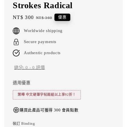
Strokes Radical
Sale
NT$ 300
Regular
優惠
NT$ 360
price
price
Worldwide shipping
Secure payments
Authentic products
總分:
0
-
0
評價
適用優惠
葉曄 中文硬筆字帖兩組以上享92折！
購買此產品可獲得 300 會員點數
裝訂 Binding