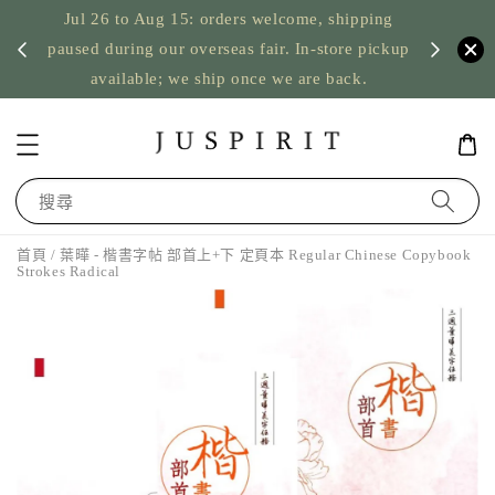
Jul 26 to Aug 15: orders welcome, shipping
暫停寄
US orde
paused during our overseas fair. In-store pickup
available; we ship once we are back.
搜尋
首頁
/ 葉曄 - 楷書字帖 部首上+下 定頁本 Regular Chinese Copybook
Strokes Radical