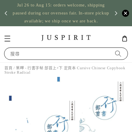
Jul 26 to Aug 15: orders welcome, shipping
暫停寄
US orde
paused during our overseas fair. In-store pickup
available; we ship once we are back.
搜尋
首頁
/ 葉曄 - 行書字帖 部首上+下 定頁本 Cursive Chinese Copybook
Stroke Radical