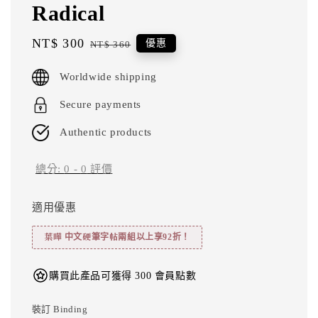
Radical
Sale
NT$ 300
Regular
優惠
NT$ 360
price
price
Worldwide shipping
Secure payments
Authentic products
總分:
0
-
0
評價
適用優惠
葉曄 中文硬筆字帖兩組以上享92折！
購買此產品可獲得 300 會員點數
裝訂 Binding