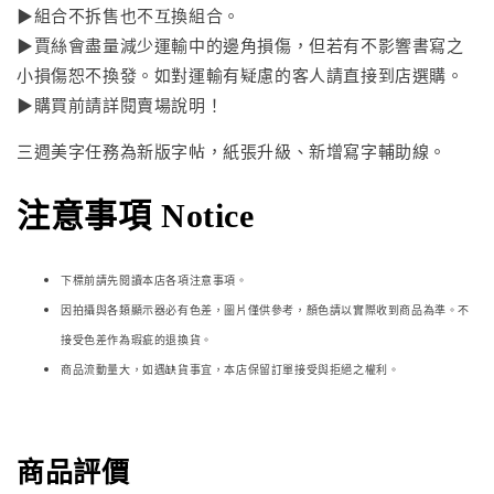
▶組合不拆售也不互換組合。
▶賈絲會盡量減少運輸中的邊角損傷，但若有不影響書寫之
小損傷恕不換發。如對運輸有疑慮的客人請直接到店選購。
▶購買前請詳閱賣場說明！
三週美字任務為新版字帖，紙張升級、新增寫字輔助線。
注意事項 Notice
下標前請先閱讀本店各項注意事項。
因拍攝與各類顯示器必
有色差，圖片僅供參考，顏色請以實際收到商品為準。不
接受色差作為瑕疵的退換貨。
商品流動量大，如遇缺貨事宜，本店保留訂單接受與拒絕之權利。
商品評價