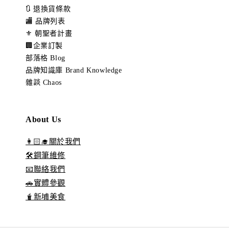
🔃 退換貨條款
🏬 品牌列表
⚜️ 朝聖者計畫
🏢企業訂製
部落格 Blog
品牌知識庫 Brand Knowledge
雜談 Chaos
About Us
👩🏻‍🎓關於我們
🛠️鋼筆維修
📧聯絡我們
🚗實體參觀
🧋新埔美食