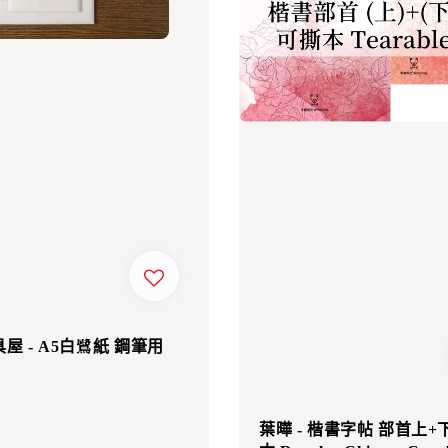
屋 - A5白鷺紙 鋼筆用
葉曄 - 楷書字帖 部首上+