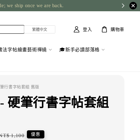
ble; we ship once we are back.
登入
購物車
書法字帖繪畫藝術禪繞
🎓新手必讀部落格
 硬筆行書字帖套組 舊版
 - 硬筆行書字帖套組
Regular
優惠
NT$ 1,100