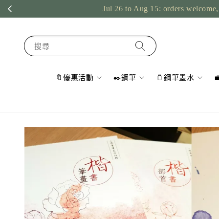
Jul 26 to Aug 15: orders welcome, 
搜尋
🔖優惠活動
✒️鋼筆
🫙鋼筆墨水