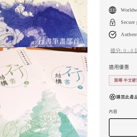
price
Worldw
Secure
Authent
總分:
0
-
0
適用優惠
葉曄 中文硬
購買此產品
內容