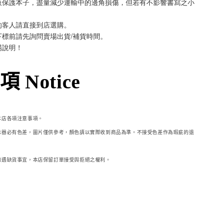
板保護本子，盡量減少運輸中的邊角損傷，但若有不影響書寫之小
的客人請直接到店選購。
下標前請先詢問賣場出貨/補貨時間。
場說明！
 Notice
本店各項注意事項。
示器必
有色差，圖片僅供參考，顏色請以實際收到商品為準。不接受色差作為瑕疵的退
如遇缺貨事宜，本店保留訂單接受與拒絕之權利。