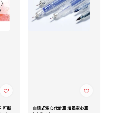
下 可撕
自填式空心代針筆 填墨空心筆