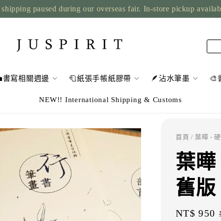
shipping paused during our overseas fair. In-store pickup availa
💼書寫相關週邊
🧻紙張手帳紙膠帶
🪶沾水筆墨

NEW!! International Shipping & Customs
首頁
/ 葉曄 -
葉曄
舊版
Sale
NT$ 950