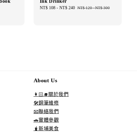
ybook
Ink Drinker
Sale
NT$ 108
-
NT$ 240
Regular
NT$ 120
-
NT$ 300
price
price
About Us
👩🏻‍🎓關於我們
🛠️鋼筆維修
📧聯絡我們
🚗實體參觀
🧋新埔美食