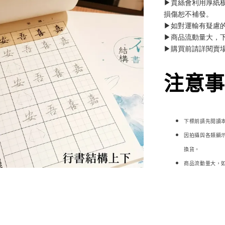
▶賈絲會利用厚紙
損傷恕不補發。
▶如對運輸有疑慮
▶商品流動量大，
▶購買前請詳閱賣
注意事項
下標前請先閱讀
因拍攝與各類顯
換貨。
商品流動量大，