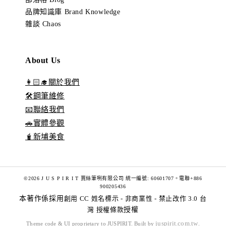
品牌知識庫 Brand Knowledge
雜談 Chaos
About Us
👩🏻‍🎓關於我們
🛠️鋼筆維修
📧聯絡我們
🚗實體參觀
🧋新埔美食
©2026 J U S P I R I T 賈絲筆咧有限公司 統一編號: 60601707。電聯+886
900205436
本著作係採用
創用 CC 姓名標示 - 非商業性 - 禁止改作 3.0 台
灣 授權條款
授權
juspirit.com.tw
Theme code & UI proprietary to JUSPIRIT. Built by
.