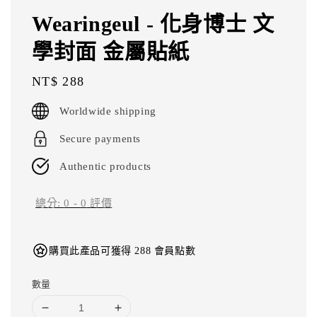
Wearingeul - 化身博士 文
學封面 金屬貼紙
Regular
NT$ 288
price
Worldwide shipping
Secure payments
Authentic products
總分:
0
-
0
評價
購買此產品可獲得 288 會員點數
數量