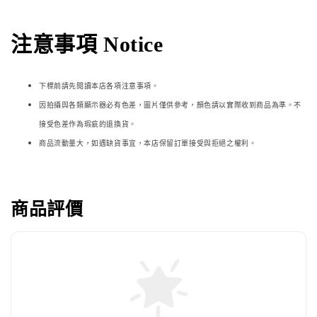
注意事項 Notice
下標前請先閱讀本店各項注意事項。
因拍攝與各類顯示器必
有色差，圖片僅供參考，顏色請以實際收到商品為準。不
接受色差作為瑕疵的退換貨。
商品流動量大，如遇缺貨事宜，本店保留訂單接受與拒絕之權利。
商品評價