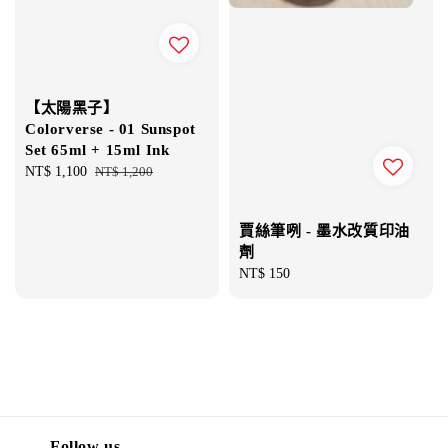
【太陽黑子】
Colorverse - 01 Sunspot
Set 65ml + 15ml Ink
Sale
NT$ 1,100
Regular
NT$ 1,200
price
price
賈絲筆咧 - 墨水改質印油
劑
Regular
NT$ 150
price
Follow us