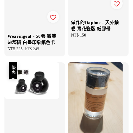
做作的Daphne - 天外繪
卷 青花瓷版 紙膠帶
Regular
NT$ 150
Wearingeul - 50張 微笑
price
柴郡貓 白墨印象紙色卡
Sale
NT$ 225
Regular
NT$ 245
price
price
優惠