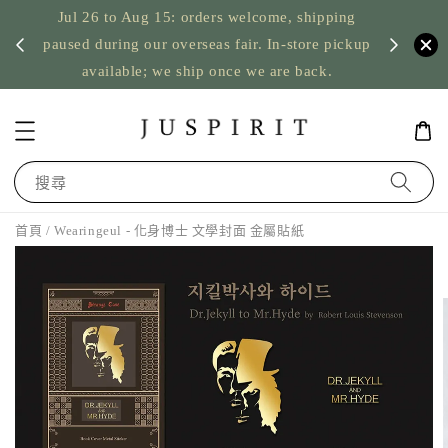
Jul 26 to Aug 15: orders welcome, shipping
暫停寄
US orde
paused during our overseas fair. In-store pickup
available; we ship once we are back.
搜尋
首頁
/ Wearingeul - 化身博士 文學封面 金屬貼紙