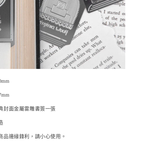
0mm
7mm
典封面金屬雷雕書簽一張
造
商品邊緣鋒利，請小心使用。