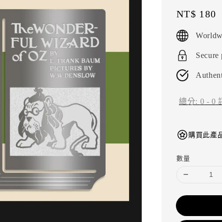
Regular
NT$ 180
price
Worldw
Secure
Authent
總分:
0
-
0
購買此產品
數量