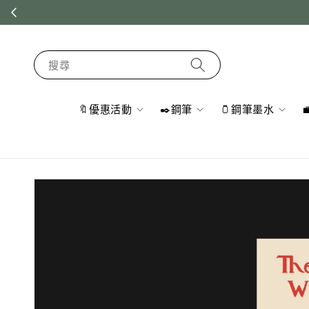
搜尋
🔖優惠活動
✒️鋼筆
🫙鋼筆墨水