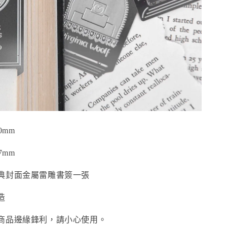
0mm
7mm
典封面金屬雷雕書簽一張
造
商品邊緣鋒利，請小心使用。