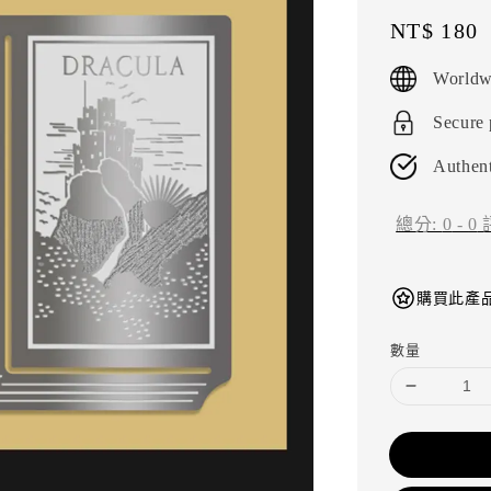
Regular
NT$ 180
price
Worldw
Secure
Authent
總分:
0
-
0
購買此產品
數量