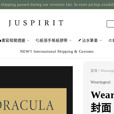
shipping paused during our overseas fair. In-store pickup availa
💼書寫相關週邊
🧻紙張手帳紙膠帶
🪶沾水筆墨

NEW!! International Shipping & Customs
首頁
/ Weari
Wearingeul
Wea
封面