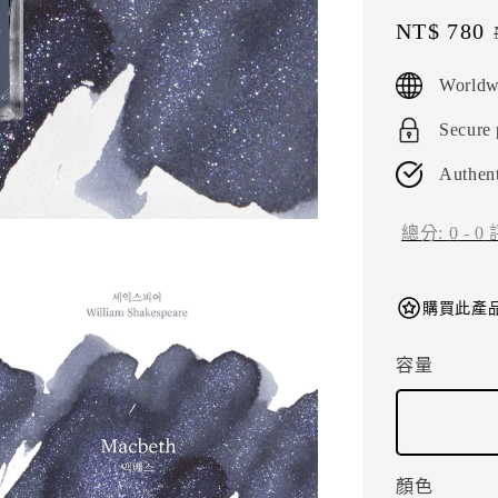
Sale
NT$ 780
price
Worldw
Secure
Authent
總分:
0
-
0
購買此產品
容量
顏色