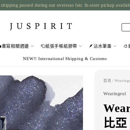
shipping paused during our overseas fair. In-store pickup availa
💼書寫相關週邊
🧻紙張手帳紙膠帶
🪶沾水筆墨

NEW!! International Shipping & Customs
首頁
/ Weari
Wearingeul
Wea
比亞