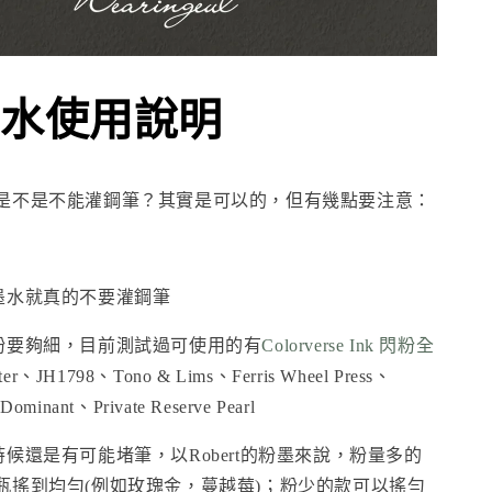
水使用說明
是不是不能灌鋼筆？其實是可以的，但有幾點要注意：
墨水就真的不要灌鋼筆
粉要夠細，目前測試過可使用的有
Colorverse Ink 閃粉全
ter
、
JH1798
、
Tono & Lims
、
Ferris Wheel Press
、
ominant、Private Reserve Pearl
候還是有可能堵筆，以Robert的粉墨來說，粉量多的
瓶搖到均勻(例如玫瑰金，蔓越莓)；粉少的款可以搖勻