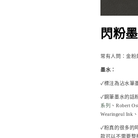
閃粉墨
常有人問：金粉
墨水：
✓標注為沾水筆
✓鋼筆墨水的話
系列
、
Robert Os
Wearingeul Ink
、D
✓粉真的很多的時
款可以不需要整