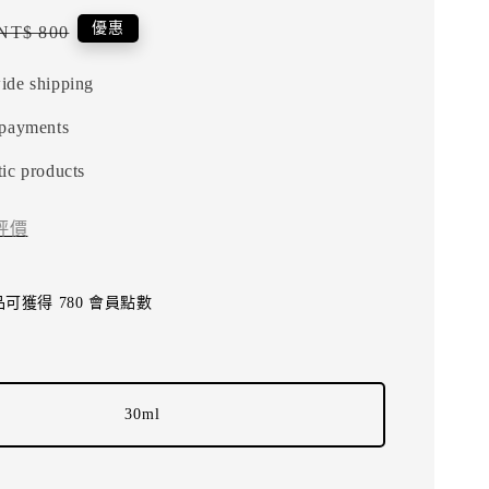
Regular
優惠
NT$ 800
price
ide shipping
 payments
ic products
評價
可獲得 780 會員點數
30ml