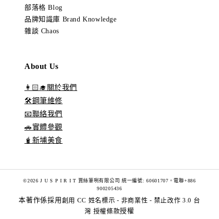
部落格 Blog
品牌知識庫 Brand Knowledge
雜談 Chaos
About Us
👩🏻‍🎓關於我們
🛠️鋼筆維修
📧聯絡我們
🚗實體參觀
🧋新埔美食
©2026 J U S P I R I T 賈絲筆咧有限公司 統一編號: 60601707。電聯+886
900205436
本著作係採用
創用 CC 姓名標示 - 非商業性 - 禁止改作 3.0 台
灣 授權條款
授權