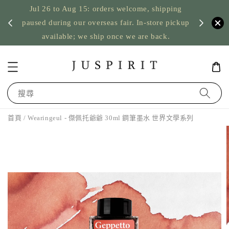
Jul 26 to Aug 15: orders welcome, shipping
暫停寄
US orde
paused during our overseas fair. In-store pickup
available; we ship once we are back.
搜尋
首頁
/ Wearingeul - 傑佩托爺爺 30ml 鋼筆墨水 世界文學系列