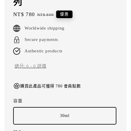
列
Sale
NT$ 780
Regular
優惠
NT$ 800
price
price
Worldwide shipping
Secure payments
Authentic products
總分:
0
-
0
評價
購買此產品可獲得 780 會員點數
容量
30ml