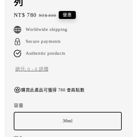
列
Sale
NT$ 780
Regular
優惠
NT$ 800
price
price
Worldwide shipping
Secure payments
Authentic products
總分:
0
-
0
評價
購買此產品可獲得 780 會員點數
容量
30ml