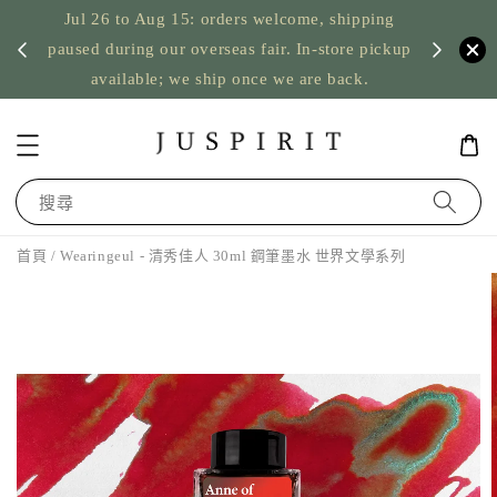
Jul 26 to Aug 15: orders welcome, shipping
暫停寄
US orde
paused during our overseas fair. In-store pickup
available; we ship once we are back.
搜尋
首頁
/ Wearingeul - 清秀佳人 30ml 鋼筆墨水 世界文學系列