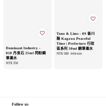
Tono & Lims - 09 香川
縣 Kagawa Peaceful
Time | Prefecture 行政
Dominant Industry -
區系列 30ml 鋼筆墨水
018 丹泉石 25ml 閃粉鋼
Sale
NT$ 580
Regular
NT$ 620
筆墨水
price
price
Regular
NT$ 350
price
Follow us