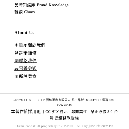
品牌知識庫 Brand Knowledge
雜談 Chaos
About Us
👩🏻‍🎓關於我們
🛠️鋼筆維修
📧聯絡我們
🚗實體參觀
🧋新埔美食
©2026 J U S P I R I T 賈絲筆咧有限公司 統一編號: 60601707。電聯+886
900205436
本著作係採用
創用 CC 姓名標示 - 非商業性 - 禁止改作 3.0 台
灣 授權條款
授權
juspirit.com.tw
Theme code & UI proprietary to JUSPIRIT. Built by
.