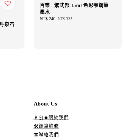
百樂 - 紫式部 15ml 色彩雫鋼筆
墨水
Sale
NT$ 240
Regular
NT$ 335
18 丹泉石
price
price
About Us
👩🏻‍🎓關於我們
🛠️鋼筆維修
📧聯絡我們