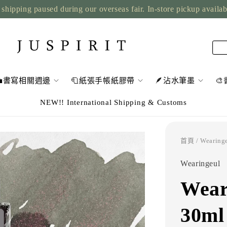
shipping paused during our overseas fair. In-store pickup availa
💼書寫相關週邊
🧻紙張手帳紙膠帶
🪶沾水筆墨

NEW!! International Shipping & Customs
首頁
/ Wear
Wearingeul
Wea
30