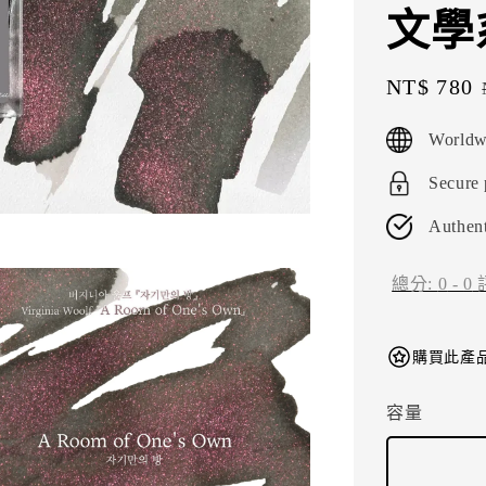
文學
Sale
NT$ 780
price
Worldw
Secure
Authent
總分:
0
-
0
購買此產品
容量