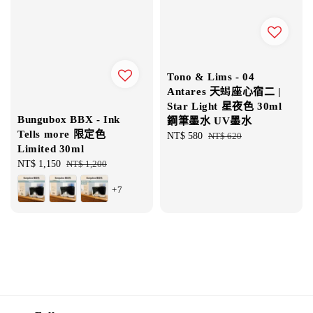
Tono & Lims - 04
Antares 天蝎座心宿二 |
Star Light 星夜色 30ml
Bungubox BBX - Ink
鋼筆墨水 UV墨水
Tells more 限定色
Sale
NT$ 580
Regular
NT$ 620
Limited 30ml
price
price
Sale
NT$ 1,150
Regular
NT$ 1,200
price
price
+7