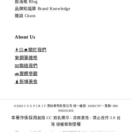
部落格 Blog
品牌知識庫 Brand Knowledge
雜談 Chaos
About Us
👩🏻‍🎓關於我們
🛠️鋼筆維修
📧聯絡我們
🚗實體參觀
🧋新埔美食
©2026 J U S P I R I T 賈絲筆咧有限公司 統一編號: 60601707。電聯+886
900205436
本著作係採用
創用 CC 姓名標示 - 非商業性 - 禁止改作 3.0 台
灣 授權條款
授權