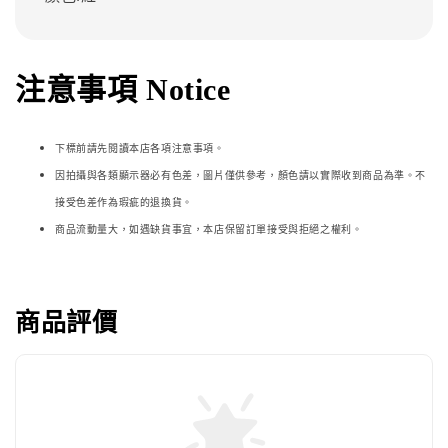
注意事項 Notice
下標前請先閱讀本店各項注意事項。
因拍攝與各類顯示器必
有色差，圖片僅供參考，顏色請以實際收到商品為準。不
接受色差作為瑕疵的退換貨。
商品流動量大，如遇缺貨事宜，本店保留訂單接受與拒絕之權利。
商品評價