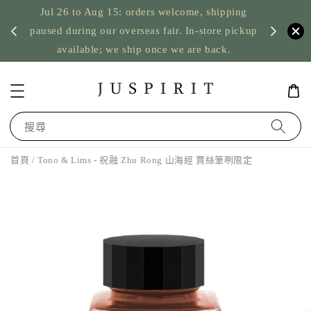
Jul 26 to Aug 15: orders welcome, shipping
暫停寄
US orde
paused during our overseas fair. In-store pickup
available; we ship once we are back.
搜尋
首頁
/ Tono & Lims - 祝融 Zhu Rong 山海經 賈絲筆咧限定