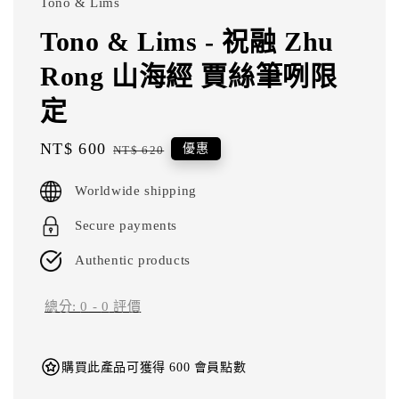
Tono & Lims
Tono & Lims - 祝融 Zhu
Rong 山海經 賈絲筆咧限
定
Sale
NT$ 600
Regular
優惠
NT$ 620
price
price
Worldwide shipping
Secure payments
Authentic products
總分:
0
-
0
評價
購買此產品可獲得 600 會員點數