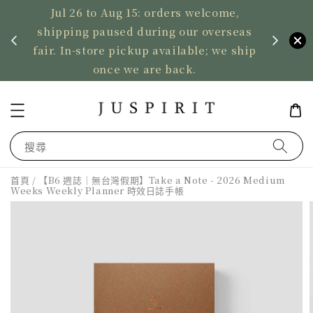
Jul 26 to Aug 15: orders welcome,
、暫停寄
shipping paused during our overseas
US ord
fair. In-store pickup available; we ship
2,50
once we are back.
搜尋
首頁
/ 【B6 週誌｜無台灣假期】Take a Note - 2026 Medium
Weeks Weekly Planner 時效日誌手帳