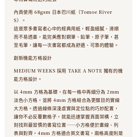
內頁使用 68gsm 日本巴川紙（Tomoe River
S）。
這是眾多書寫者心中的經典用紙，輕盈細膩、滑順
而不易透墨，能完美應對鋼筆、鉛筆、原子筆，甚
至毛筆，讓每一次書寫都成為舒適、可靠的體驗。
創新機能方格設計
MEDIUM WEEKS 採用 TAKE A NOTE 獨有的機
能方格設計。
以 4mm 方格為基礎，在每一格中再細分為 2mm
淡色小方格，並將 4mm 方格組合為更醒目的實線
大方格。透過線條深淺虛實與定位點的巧妙配置，
讓你不必反覆數格子，就能迅速掌握頁面架構，立
刻找到最習慣的書寫位置——小方格便於畫線、列
表與對齊，4mm 方格適合英文書寫，兩格高度則是