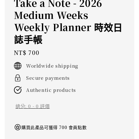
Take a Note - 2026
Medium Weeks
Weekly Planner 時效日
誌手帳
Regular
NT$ 700
price
Worldwide shipping
Secure payments
Authentic products
總分:
0
-
0
評價
購買此產品可獲得 700 會員點數