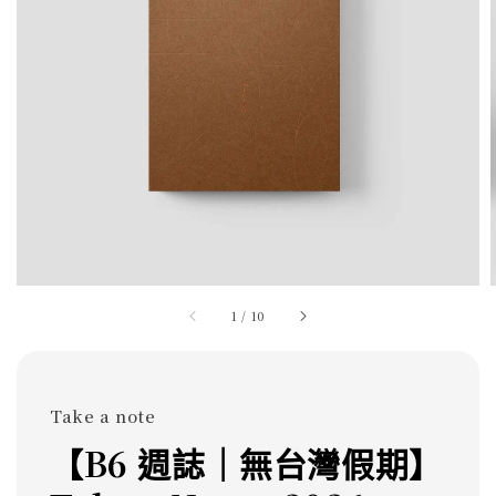
1
/
10
Take a note
【B6 週誌｜無台灣假期】