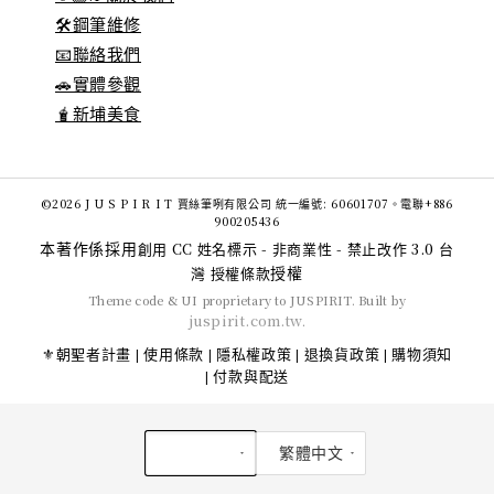
🛠️鋼筆維修
📧聯絡我們
🚗實體參觀
🧋新埔美食
©2026 J U S P I R I T 賈絲筆咧有限公司 統一編號: 60601707。電聯+886
900205436
本著作係採用
創用 CC 姓名標示 - 非商業性 - 禁止改作 3.0 台
授權
灣 授權條款
Theme code & UI proprietary to JUSPIRIT. Built by
juspirit.com.tw
.
⚜️朝聖者計畫
使用條款
隱私權政策
退換貨政策
購物須知
|
|
|
|
付款與配送
|