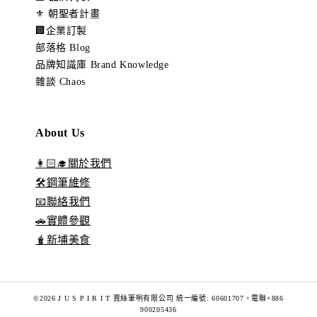
⚜️ 朝聖者計畫
🏢企業訂製
部落格 Blog
品牌知識庫 Brand Knowledge
雜談 Chaos
About Us
👩🏻‍🎓關於我們
🛠️鋼筆維修
📧聯絡我們
🚗實體參觀
🧋新埔美食
©2026 J U S P I R I T 賈絲筆咧有限公司 統一編號: 60601707。電聯+886
900205436