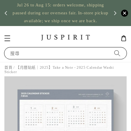
Jul 26 to Aug 15: orders welcome, shipping
暫停寄
US orde
paused during our overseas fair. In-store pickup
available; we ship once we are back.
搜尋
首頁
/ 【月曆貼紙｜2025】Take a Note - 2025 Calendar Washi
Sticker