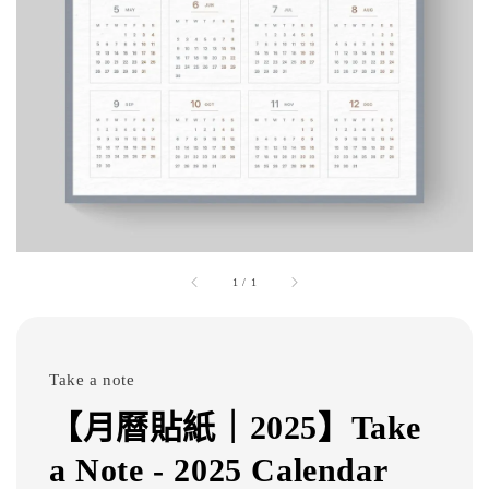
1
/
1
Take a note
【月曆貼紙｜2025】Take
a Note - 2025 Calendar