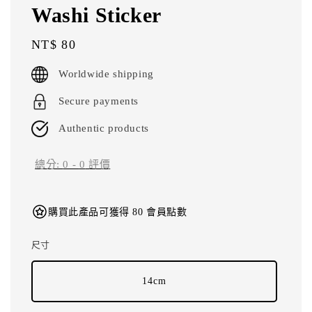
Washi Sticker
Regular
NT$ 80
price
Worldwide shipping
Secure payments
Authentic products
總分:
0
-
0
評價
購買此產品可獲得 80 會員點數
尺寸
14cm