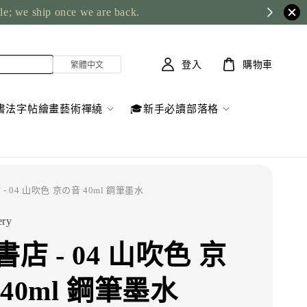
ble; we ship once we are back.
登入
購物車
書法字帖繪畫藝術禪繞
🎓新手必讀部落格
 - 04 山吹色 京の音 40ml 鋼筆墨水
ery
店 - 04 山吹色 京
40ml 鋼筆墨水