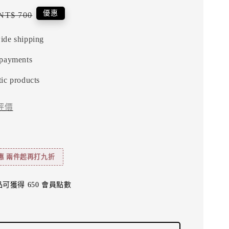
Regular
優惠
NT$ 700
price
ide shipping
 payments
ic products
評價
惠 兩件起再打九折
可獲得 650 會員點數