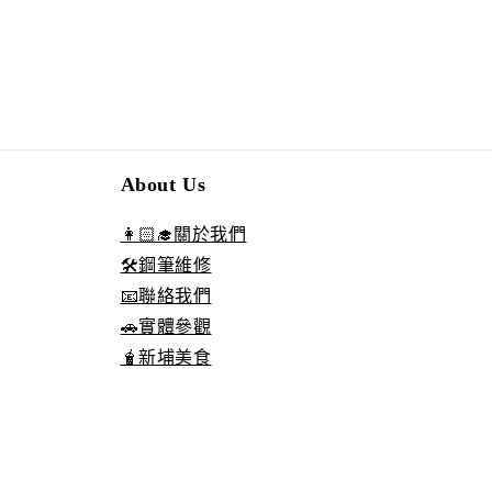
About Us
👩🏻‍🎓關於我們
🛠️鋼筆維修
📧聯絡我們
🚗實體參觀
🧋新埔美食