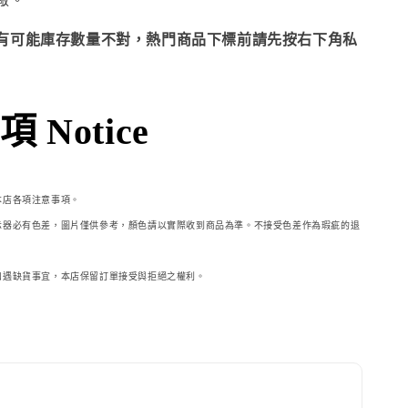
有可能庫存數量不對，熱門商品下標前請先按右下角私
 Notice
本店各項注意事項。
示器必
有色差，圖片僅供參考，顏色請以實際收到商品為準。不接受色差作為瑕疵的退
如遇缺貨事宜，本店保留訂單接受與拒絕之權利。