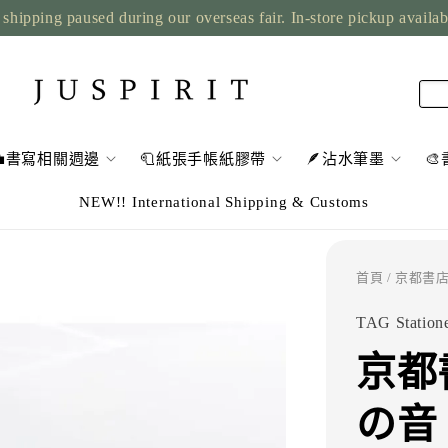
shipping paused during our overseas fair. In-store pickup availa
💼書寫相關週邊
🧻紙張手帳紙膠帶
🪶沾水筆墨

NEW!! International Shipping & Customs
首頁
/ 京都書店
TAG Station
京都書
の音 