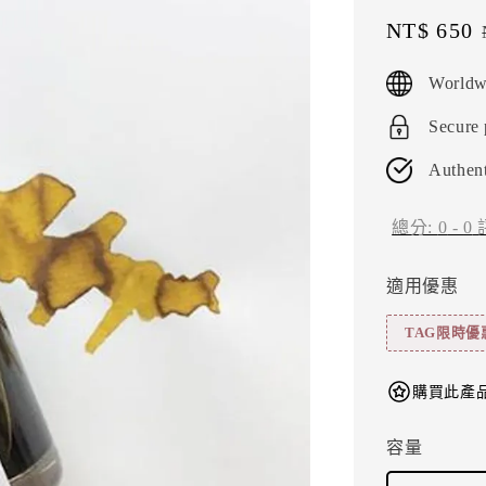
Sale
NT$ 650
price
Worldw
Secure
Authent
總分:
0
-
0
適用優惠
TAG限時優
購買此產品
容量