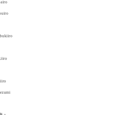
airo
uiro
ukiiro
iiro
iiro
nezumi
廠。