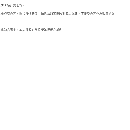
本店各項注意事項。
示器必
有色差，圖片僅供參考，顏色請以實際收到商品為準。不接受色差作為瑕疵的退
如遇缺貨事宜，本店保留訂單接受與拒絕之權利。