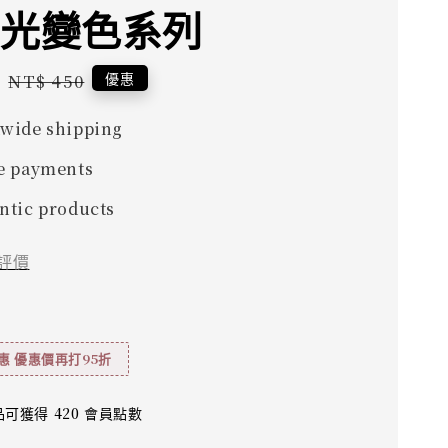
瑤光變色系列
0
Regular
優惠
NT$ 450
price
wide shipping
e payments
ntic products
評價
惠 優惠價再打95折
可獲得 420 會員點數