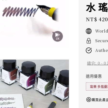
水 
Sale
NT$ 42
price
World
Secur
Authe
總分:
0
-
0
適用優惠
寫樂 多瓶優
購買此產品