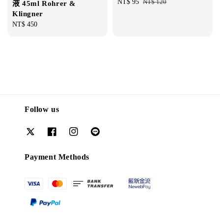
Sale
NT$ 95
Regular
NT$ 120
液 45ml Rohrer &
price
price
Klingner
Regular
NT$ 450
price
Follow us
Payment Methods