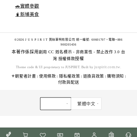
🚗實體參觀
🧋新埔美食
©2026 J U S P I R I T 賈絲筆咧有限公司 統一編號: 60601707。電聯+886
900205436
本著作係採用
創用 CC 姓名標示 - 非商業性 - 禁止改作 3.0 台
灣 授權條款
授權
juspirit.com.tw
Theme code & UI proprietary to JUSPIRIT. Built by
.
⚜️朝聖者計畫
使用條款
隱私權政策
退換貨政策
購物須知
|
|
|
|
|
付款與配送