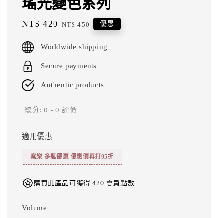
瑤光變色系列
Sale
NT$ 420
Regular
優惠
NT$ 450
price
price
Worldwide shipping
Secure payments
Authentic products
總分:
0
-
0
評價
適用優惠
寫樂 多瓶優惠 優惠價再打95折
購買此產品可獲得 420 會員點數
Volume