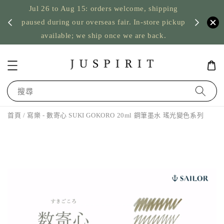
Jul 26 to Aug 15: orders welcome, shipping
暫停寄
US orde
paused during our overseas fair. In-store pickup
available; we ship once we are back.
搜尋
首頁
/ 寫樂 - 數寄心 SUKI GOKORO 20ml 鋼筆墨水 瑤光變色系列