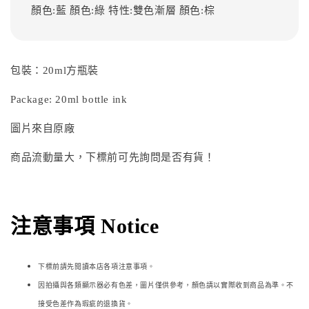
顏色:藍
顏色:綠
特性:雙色漸層
顏色:棕
包裝：20ml方瓶裝
Package: 20ml bottle ink
圖片來自原廠
商品流動量大，下標前可先詢問是否有貨！
注意事項 Notice
下標前請先閱讀本店各項注意事項。
因拍攝與各類顯示器必
有色差，圖片僅供參考，顏色請以實際收到商品為準。不
接受色差作為瑕疵的退換貨。