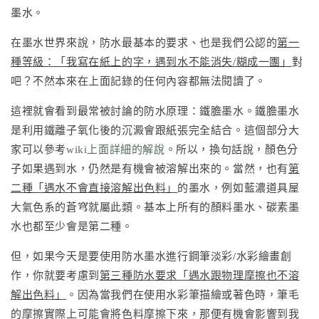
墨水。
在墨水世界來說，防水最基本的要求、也是我們公認的
第一
種等級：「我寫在紙上的字，遇到水不能消失/糊成一團」
對
吧？不然本來在上面記錄的任何內容都無法閱讀了。
這裡就會看到最常被討論的防水原理：鐵膽墨水。鐵膽墨水
是利用鐵離子氧化後的沉澱會跟紙張完全結合。這個部分大
家可以參考
wiki上面詳細的解說
。所以，換句話說，顏色分
子如果遇到水，仍然是有機會被溶解出來的。當然，也有
第
二種「遇水不會直接溶解出色料」
的墨水，例如藍濃道具屋
大氣色系的蒼穹就屬此類。基本上所有的顏料墨水、碳素墨
水也都至少會是第二種。
但，如果今天是要使用防水墨水進行鋼筆淡彩/水彩繪畫創
作，你就要考慮到
第三種防水要求「遇水跟物理摩擦也不溶
解出色料」
。因為當我們在使用水彩筆描繪或著色時，筆毛
的摩擦實際上可能會將色料摩擦下來，那便有機會影響到我