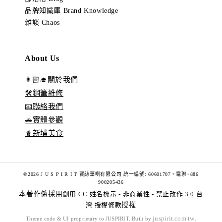
品牌知識庫 Brand Knowledge
雜談 Chaos
About Us
👩🏻‍🎓關於我們
🛠️鋼筆維修
📧聯絡我們
🚗實體參觀
🧋新埔美食
©2026 J U S P I R I T 賈絲筆咧有限公司 統一編號: 60601707。電聯+886
900205436
本著作係採用
創用 CC 姓名標示 - 非商業性 - 禁止改作 3.0 台
灣 授權條款
授權
juspirit.com.tw
Theme code & UI proprietary to JUSPIRIT. Built by
.