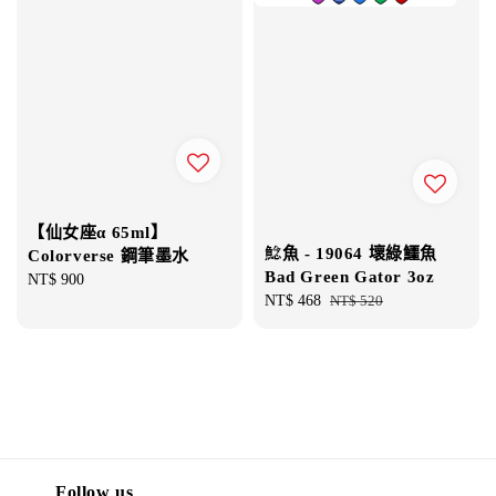
【仙女座α 65ml】
鯰魚 - 19064 壞綠鱷魚
Colorverse 鋼筆墨水
Bad Green Gator 3oz
Regular
NT$ 900
Sale
NT$ 468
Regular
NT$ 520
price
price
price
Follow us