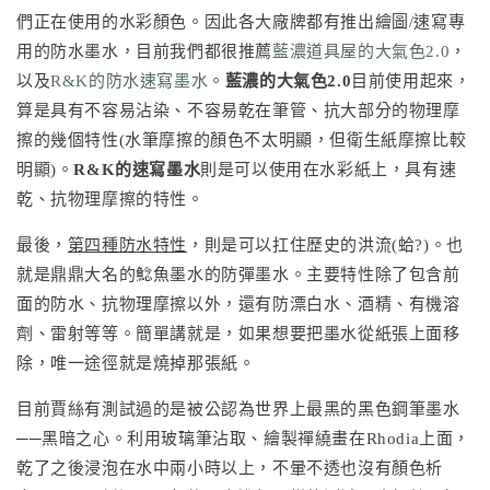
們正在使用的水彩顏色。因此各大廠牌都有推出繪圖/速寫專
用的防水墨水，目前我們都很推薦
藍濃道具屋的大氣色2.0
，
以及
R&K的防水速寫墨水
。
藍濃的大氣色2.0
目前使用起來，
算是具有不容易沾染、不容易乾在筆管、抗大部分的物理摩
擦的幾個特性(水筆摩擦的顏色不太明顯，但衛生紙摩擦比較
明顯)。
R&K的速寫墨水
則是可以使用在水彩紙上，具有速
乾、抗物理摩擦的特性。
最後，
第四種防水特性
，則是可以扛住歷史的洪流(蛤?)。也
就是鼎鼎大名的鯰魚墨水的防彈墨水。主要特性除了包含前
面的防水、抗物理摩擦以外，還有防漂白水、酒精、有機溶
劑、雷射等等。簡單講就是，如果想要把墨水從紙張上面移
除，唯一途徑就是燒掉那張紙。
目前賈絲有測試過的是被公認為世界上最黑的黑色鋼筆墨水
──黑暗之心。利用玻璃筆沾取、繪製禪繞畫在Rhodia上面，
乾了之後浸泡在水中兩小時以上，不暈不透也沒有顏色析