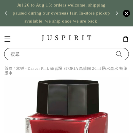
Jul 26 to Aug 15: orders welcome, shipping
暫停寄
US orde
paused during our overseas fair. In-store pickup
available; we ship once we are back.
搜尋
首頁
/ 寫樂 - Dancer Pink 舞者粉 STORiA 馬戲團 20ml 防水墨水 鋼筆
墨水