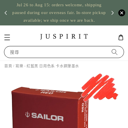
Jul 26 to Aug 15: orders welcome, shipping
暫停寄
US orde
paused during our overseas fair. In-store pickup
available; we ship once we are back.
搜尋
首頁
/ 寫樂 - 紅藍黑 日用色系 卡水鋼筆墨水