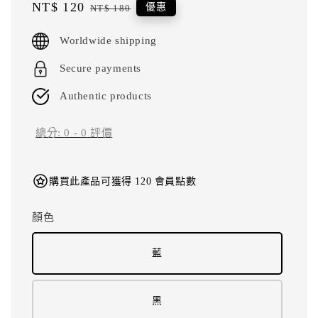
Sale
NT$ 120
Regular
優惠
NT$ 180
price
price
Worldwide shipping
Secure payments
Authentic products
總分:
0
-
0
評價
購買此產品可獲得 120 會員點數
顏色
藍
黑