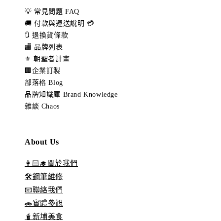
💡 常見問題 FAQ
🚚 付款與運送說明 💳
🔃 退換貨條款
🏬 品牌列表
⚜️ 朝聖者計畫
🏢企業訂製
部落格 Blog
品牌知識庫 Brand Knowledge
雜談 Chaos
About Us
👩🏻‍🎓關於我們
🛠️鋼筆維修
📧聯絡我們
🚗實體參觀
🧋新埔美食