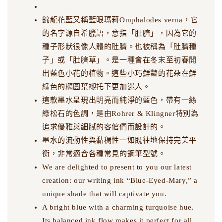
錦龍花藍又稱藍眼瑪莉Omphalodes verna，它
的名字源自希臘語，意指「肚臍」，因為它的
種子形狀很像人體的肚臍。也被稱為「肚臍種
子」或「肚臍草」。是一種會在冬末至初春開
出藍色小花的植物。這些小巧鮮豔的花朵在鮮
綠色的橢圓葉襯托下更加迷人。
這款墨水呈現出明亮而純淨的藍色，帶有一絲
綠松石的色調，是由Rohrer & Klingner特別為
追求優雅與細膩的客倌們而設計的。
墨水的流動性與黏稠性一如既往地保持完美平
衡，非常適合各種常見的鋼筆型號。
We are delighted to present to you our latest
creation: our writing ink “Blue-Eyed-Mary,” a
unique shade that will captivate you.
A bright blue with a charming turquoise hue.
Its balanced ink flow makes it perfect for all