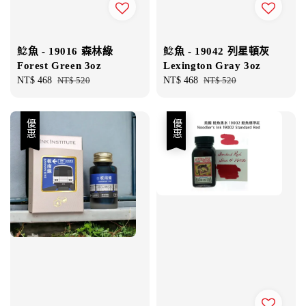
鯰魚 - 19016 森林綠
鯰魚 - 19042 列星頓灰
Forest Green 3oz
Lexington Gray 3oz
Sale
NT$ 468
Regular
NT$ 520
Sale
NT$ 468
Regular
NT$ 520
price
price
price
price
優惠
優惠