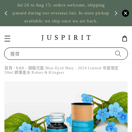
Jul 26 to Aug 15: orders welcome, shipping
暫停寄
US orde
paused during our overseas fair. In-store pickup
available; we ship once we are back.
搜尋
首頁
/ R&K - 錦龍花藍 Blue-Eyed Mary - 2024 Limited 年度限定
50ml 鋼筆墨水 Rohrer & Klingner