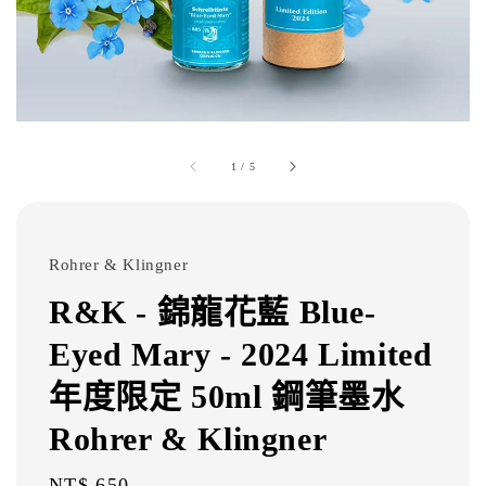
1
/
5
Rohrer & Klingner
R&K - 錦龍花藍 Blue-
Eyed Mary - 2024 Limited
年度限定 50ml 鋼筆墨水
Rohrer & Klingner
Regular
NT$ 650