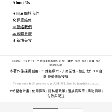
About Us
👩🏻‍🎓關於我們
🛠️鋼筆維修
📧聯絡我們
🚗實體參觀
🧋新埔美食
©2026 J U S P I R I T 賈絲筆咧有限公司 統一編號: 60601707。電聯+886
900205436
本著作係採用
創用 CC 姓名標示 - 非商業性 - 禁止改作 3.0 台
灣 授權條款
授權
juspirit.com.tw
Theme code & UI proprietary to JUSPIRIT. Built by
.
⚜️朝聖者計畫
使用條款
隱私權政策
退換貨政策
購物須知
|
|
|
|
|
付款與配送