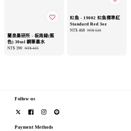
鯰魚 - 19002 鯰魚標準紅
Standard Red 3oz
Sale
NT$ 468
Regular
NT$ 520
蘭泉墨研所 - 板南線(藍
price
price
色) 30ml 鋼筆墨水
Sale
NT$ 390
Regular
NT$ 435
price
price
Follow us
Payment Methods