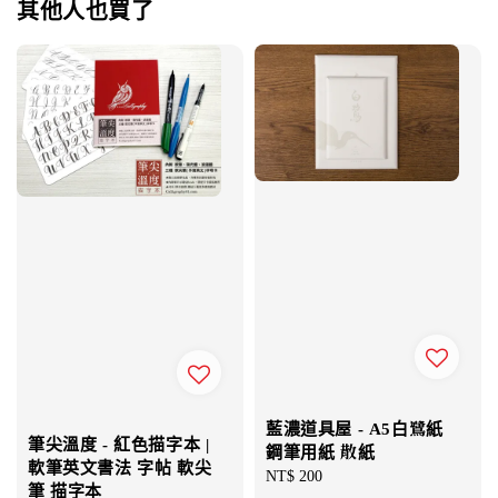
其他人也買了
藍濃道具屋 - A5白鷺紙
筆尖溫度 - 紅色描字本 |
鋼筆用紙 散紙
軟筆英文書法 字帖 軟尖
Regular
NT$ 200
筆 描字本