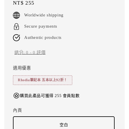
Regular
NT$ 255
price
Worldwide shipping
Secure payments
Authentic products
總分:
0
-
0
評價
適用優惠
Rhodia筆記本 五本以上92折！
購買此產品可獲得 255 會員點數
內頁
空白