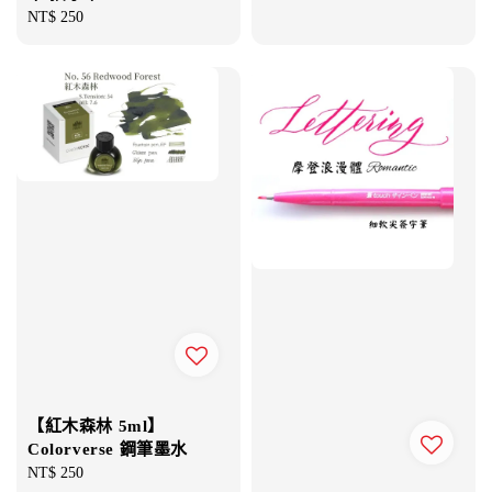
price
Regular
NT$ 250
price
【紅木森林 5ml】
Colorverse 鋼筆墨水
Regular
NT$ 250