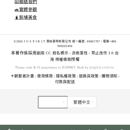
📧聯絡我們
🚗實體參觀
🧋新埔美食
©2026 J U S P I R I T 賈絲筆咧有限公司 統一編號: 60601707。電聯+886
900205436
本著作係採用
創用 CC 姓名標示 - 非商業性 - 禁止改作 3.0 台
灣 授權條款
授權
juspirit.com.tw
Theme code & UI proprietary to JUSPIRIT. Built by
.
⚜️朝聖者計畫
使用條款
隱私權政策
退換貨政策
購物須知
|
|
|
|
|
付款與配送