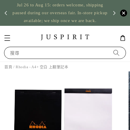
Jul 26 to Aug 15: orders welcome, shipping
暫停寄
US orde
paused during our overseas fair. In-store pickup
available; we ship once we are back.
搜尋
首頁
/ Rhodia - A4+ 空白 上翻筆記本