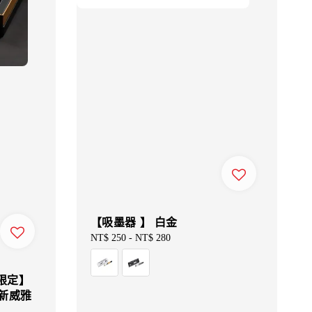
【吸墨器 】 白金
Regular
NT$ 250
-
NT$ 280
price
限定】
L 新威雅