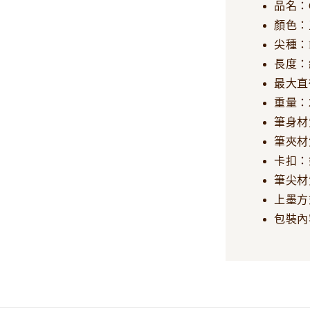
品名：Cu
顏色：
尖種：EF
長度：
最大直
重量：2
筆身材
筆夾材
卡扣：
筆尖材
上墨方
包裝內