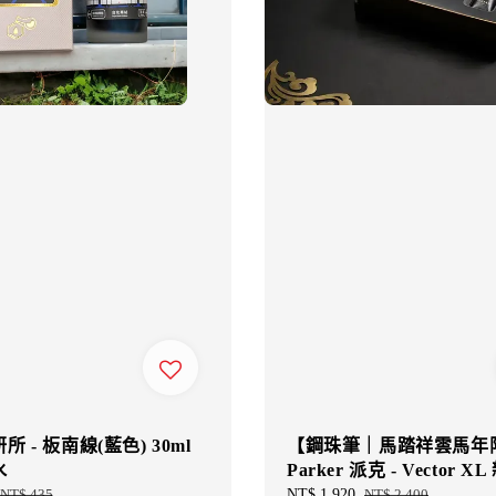
 - 板南線(藍色) 30ml
【鋼珠筆｜馬踏祥雲馬年
水
Parker 派克 - Vector X
Regular
NT$ 435
Sale
NT$ 1,920
Regular
NT$ 2,400