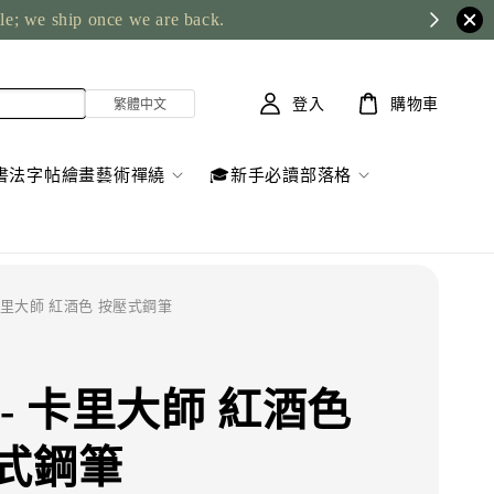
ble; we ship once we are back.
登入
購物車
書法字帖繪畫藝術禪繞
🎓新手必讀部落格
 卡里大師 紅酒色 按壓式鋼筆
 - 卡里大師 紅酒色
式鋼筆