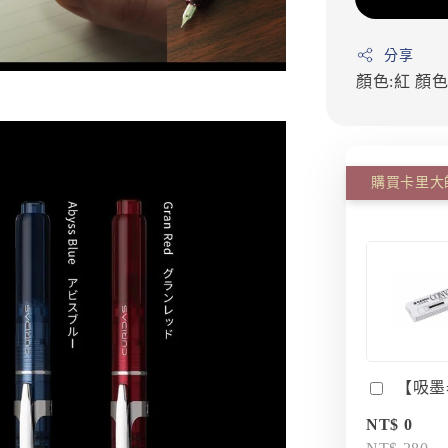
分享
顏色:紅
顏色
【吸墨
NT$ 0