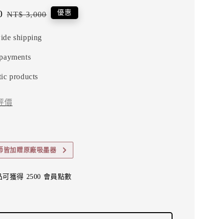
0
Regular
優惠
NT$ 3,000
price
ide shipping
 payments
ic products
評價
師皆加贈原廠吸墨器
可獲得 2500 會員點數