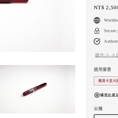
Sale
NT$ 2,50
price
Worldw
Secure
Authent
總分:
0
-
0
適用優惠
購買卡里大
購買此產品
尖種