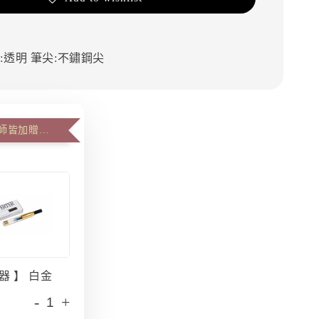
:透明
筆尖:不鏽鋼尖
購買卡里大師皆加贈原廠吸墨器
器 】 白金
-
+