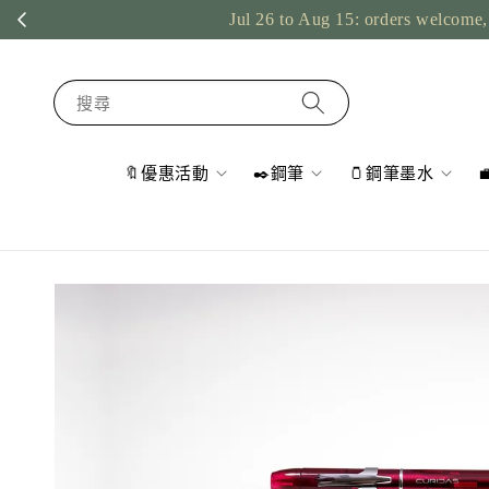
Jul 26 to Aug 15: orders welcome, 
搜尋
🔖優惠活動
✒️鋼筆
🫙鋼筆墨水