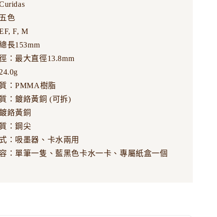
ridas
五色
, F, M
總長153mm
徑：最大直徑13.8mm
4.0g
質：PMMA樹脂
質：鍍鉻黃銅 (可拆)
鍍鉻黃銅
質：鋼尖
式：吸墨器、卡水兩用
容：單筆一隻、藍黑色卡水一卡、專屬紙盒一個