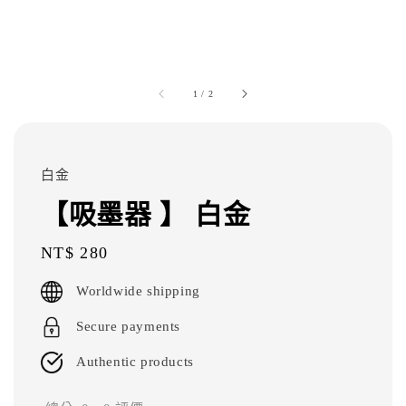
1
/
2
白金
【吸墨器 】 白金
Regular
NT$ 280
price
Worldwide shipping
Secure payments
Authentic products