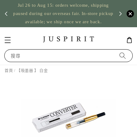
Jul 26 to Aug 15: orders welcome, shipping
暫停寄
US orde
paused during our overseas fair. In-store pickup
available; we ship once we are back.
搜尋
首頁
/ 【吸墨器 】 白金