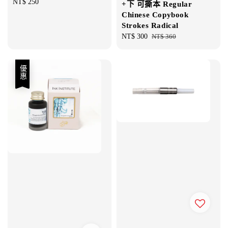
Regular
NT$ 250
+下 可撕本 Regular
price
Chinese Copybook
Strokes Radical
Sale
NT$ 300
Regular
NT$ 360
price
price
優惠