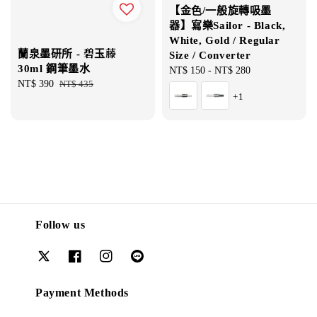
【金色/一般旋轉吸墨
器】寫樂Sailor - Black,
White, Gold / Regular
蘭泉墨研所 - 碧玉藤
Size / Converter
30ml 鋼筆墨水
Regular
NT$ 150
-
NT$ 280
Sale
NT$ 390
Regular
NT$ 435
price
+1
price
price
Follow us
Payment Methods