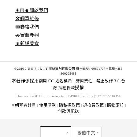
👩🏻‍🎓關於我們
🛠️鋼筆維修
📧聯絡我們
🚗實體參觀
🧋新埔美食
©2026 J U S P I R I T 賈絲筆咧有限公司 統一編號: 60601707。電聯+886
900205436
本著作係採用
創用 CC 姓名標示 - 非商業性 - 禁止改作 3.0 台
灣 授權條款
授權
juspirit.com.tw
Theme code & UI proprietary to JUSPIRIT. Built by
.
⚜️朝聖者計畫
使用條款
隱私權政策
退換貨政策
購物須知
|
|
|
|
|
付款與配送