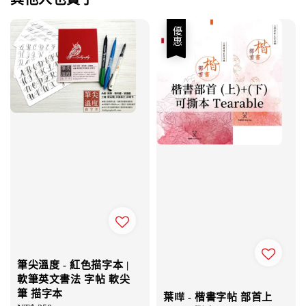
優惠
筆尖溫度 - 紅色描字本 |
軟筆英文書法 字帖 軟尖
筆 描字本
葉曄 - 楷書字帖 部首上