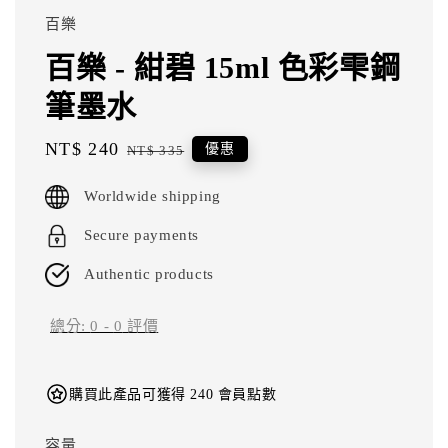
百樂
百樂 - 紺碧 15ml 色彩雫鋼
筆墨水
Sale
NT$ 240
Regular
優惠
NT$ 335
price
price
Worldwide shipping
Secure payments
Authentic products
總分:
0
-
0
評價
購買此產品可獲得 240 會員點數
容量