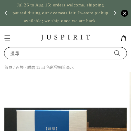
Jul 26 to Aug 15: orders welcome, shipping
暫停寄
US orde
paused during our overseas fair. In-store pickup
available; we ship once we are back.
搜尋
首頁
/ 百樂 - 紺碧 15ml 色彩雫鋼筆墨水