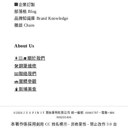
🏢企業訂製
部落格 Blog
品牌知識庫 Brand Knowledge
雜談 Chaos
About Us
👩🏻‍🎓關於我們
🛠️鋼筆維修
📧聯絡我們
🚗實體參觀
🧋新埔美食
©2026 J U S P I R I T 賈絲筆咧有限公司 統一編號: 60601707。電聯+886
900205436
本著作係採用
創用 CC 姓名標示 - 非商業性 - 禁止改作 3.0 台