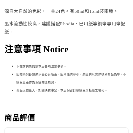
源自大自然的色彩，一共24色。有50ml和15ml裝兩種。
墨水流動性較高，建議搭配Rhodia、巴川紙等鋼筆專用筆記
紙。
注意事項 Notice
下標前請先閱讀本店各項注意事項。
因拍攝與各類顯示器必
有色差，圖片僅供參考，顏色請以實際收到商品為準。不
接受色差作為瑕疵的退換貨。
商品流動量大，如遇缺貨事宜，本店保留訂單接受與拒絕之權利。
商品評價