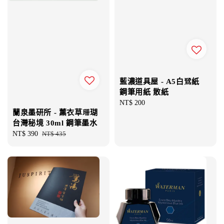
藍濃道具屋 - A5白鷺紙
鋼筆用紙 散紙
Regular
NT$ 200
蘭泉墨研所 - 薰衣草珊瑚
price
台灣秘境 30ml 鋼筆墨水
Sale
NT$ 390
Regular
NT$ 435
price
price