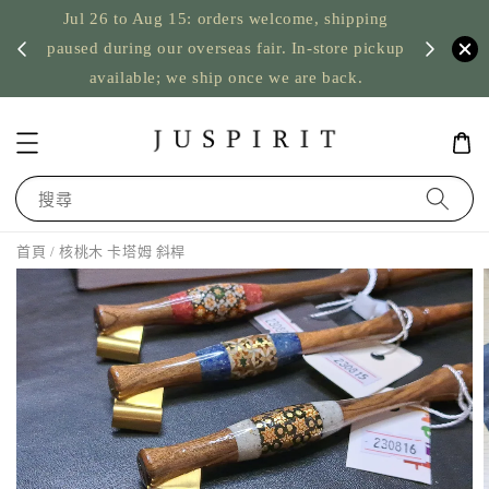
Jul 26 to Aug 15: orders welcome, shipping
暫停寄
US orde
paused during our overseas fair. In-store pickup
available; we ship once we are back.
搜尋
首頁
/ 核桃木 卡塔姆 斜桿