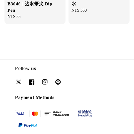
B3046 | 沾水筆尖 Dip
水
Pen
Regular
NT$ 350
Regular
NT$ 85
price
price
Follow us
Payment Methods