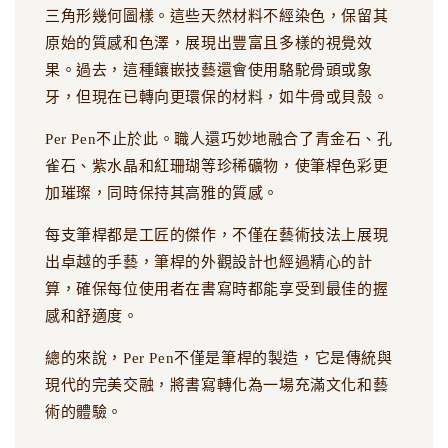
三角形幾何圖樣。這些天然材料不經染色，保留其
原始的質感和色澤，展現出豐富且多樣的視覺效
果。過去，這種鑲嵌技藝還會使用駱駝骨頭或象
牙，但現在已轉向更環保的材料，如牛骨或貝殼。
Per Pen不止於此。職人還巧妙地融合了青金石、孔
雀石、紫水晶和紅珊瑚等珍稀礦物，使筆桿色彩更
加璀璨，同時保持其高雅的質感。
每支筆桿都是工匠的傑作，不僅在藝術技法上展現
出卓越的手藝，筆桿的外觀設計也經過精心的計
算，確保每位使用者在書寫時都能享受到最佳的握
感和舒適度。
總的來說，Per Pen不僅是筆桿的製造，它是傳統與
現代的完美交融，將書寫轉化為一場充滿文化和藝
術的體驗。