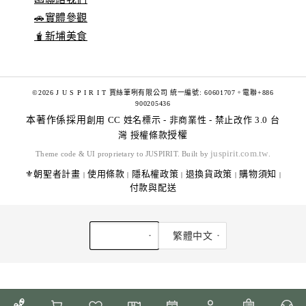
🚗實體參觀
🧋新埔美食
©2026 J U S P I R I T 賈絲筆咧有限公司 統一編號: 60601707。電聯+886
900205436
本著作係採用
創用 CC 姓名標示 - 非商業性 - 禁止改作 3.0 台
灣 授權條款
授權
juspirit.com.tw
Theme code & UI proprietary to JUSPIRIT. Built by
.
⚜️朝聖者計畫
使用條款
隱私權政策
退換貨政策
購物須知
|
|
|
|
|
付款與配送