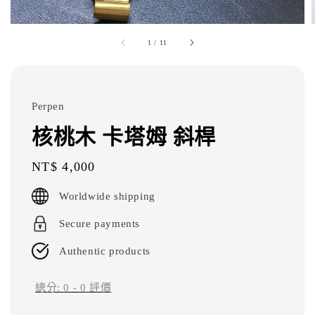
1
/
11
Perpen
核桃木 卡塔姆 斜桿
Regular
NT$ 4,000
price
Worldwide shipping
Secure payments
Authentic products
總分:
0
-
0
評價