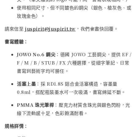
使用相同尺寸、但不同鍍色的鋼尖（銀色、槍灰色、或
玫瑰金色）。
請來信至
juspirit@juspirit.tw
，我們會盡快回覆。
書寫體驗：
JOWO No.6 鋼尖
：德國 JOWO 工藝鋼尖，提供 EF /
F / M / B / STUB / FX 六種選擇，從細字筆記、日常
書寫到藝術字均可勝任。
活塞上墨
：採 RD1.8S 鋁合金活塞構造，容墨量
0.8ml，搭配瓶裝墨水可一次吸滿，書寫綿延不斷。
PMMA 珠光筆桿
：壓克力材質含珠光與銀色閃粉，光
線下流動感十足，色彩飽滿耐看。
規格詳情：