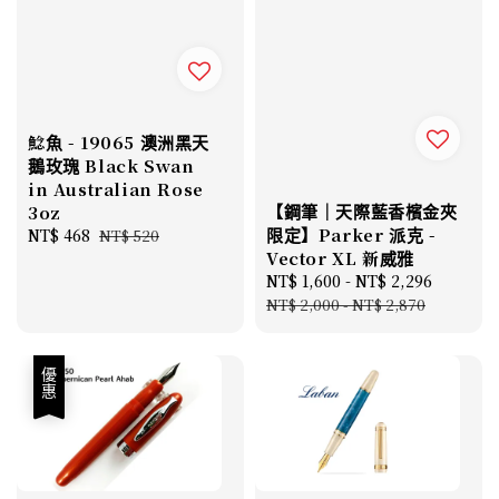
鯰魚 - 19065 澳洲黑天
鵝玫瑰 Black Swan
in Australian Rose
【鋼筆｜天際藍香檳金夾
3oz
限定】Parker 派克 -
Sale
NT$ 468
Regular
NT$ 520
Vector XL 新威雅
price
price
Sale
NT$ 1,600
-
NT$ 2,296
Regula
price
price
NT$ 2,000
-
NT$ 2,870
優惠