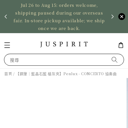
Jul 26 to Aug 15: orders welcome,
、暫停寄
shipping paused during our overseas
US ord
fair. In-store pickup available; we ship
2,50
once we are back.
搜尋
首頁
/ 【鋼筆｜藍晶石藍 槍灰夾】Penlux - CONCERTO 協奏曲