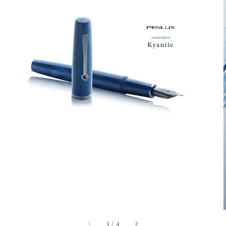
1
/
4