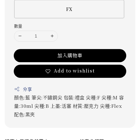
FX
數量
加入購物車
Add to wishlist
分享
顏色:藍
筆尖:不鏽鋼尖
包裝:禮盒
尖種:F
尖種:M
容
量:30ml
尖種:B
上墨:活塞
材質:壓克力
尖種:Flex
配色:黑夾