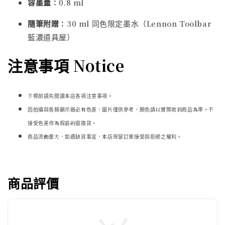
容墨量：
0.8 ml
隨筆附贈：
30 ml 同色限定墨水（Lennon Toolbar
藍濃道具屋）
注意事項 Notice
下標前請先閱讀本店各項注意事項。
因拍攝與各類顯示器必
有色差，圖片僅供參考，顏色請以實際收到商品為準。不
接受色差作為瑕疵的退換貨。
商品流動量大，如遇缺貨事宜，本店保留訂單接受與拒絕之權利。
商品評價