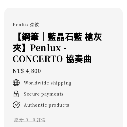
Penlux 豪彼
【鋼筆｜藍晶石藍 槍灰
夾】Penlux -
CONCERTO 協奏曲
Regular
NT$ 4,800
price
Worldwide shipping
Secure payments
Authentic products
總分:
0
-
0
評價