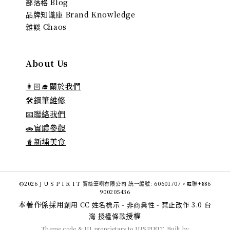
部落格 Blog
品牌知識庫 Brand Knowledge
雜談 Chaos
About Us
👩🏻‍🎓關於我們
🛠️鋼筆維修
📧聯絡我們
🚗實體參觀
🧋新埔美食
©2026 J U S P I R I T 賈絲筆咧有限公司 統一編號: 60601707。電聯+886
900205436
本著作係採用
創用 CC 姓名標示 - 非商業性 - 禁止改作 3.0 台
授權
灣 授權條款
Theme code & UI proprietary to JUSPIRIT. Built by