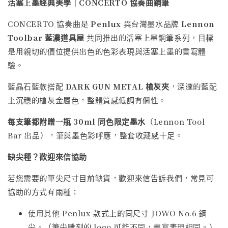
活塞上墨經典美學｜CONCERTO 協奏曲鋼筆
CONCERTO 協奏曲是
Penlux
與台灣墨水品牌
Lennon
Toolbar 藍濃道具屋
共同推出的活塞上墨鋼筆系列，目標
是用親切的價位提供出色的色彩表現與活塞上墨的書寫體
驗。
藍晶石藍款搭配
DARK GUN METAL 槍灰夾
，深邃的藍配
上沉穩的槍灰金屬色，整體質感低調有個性。
每支筆都附贈一瓶 30ml 同色限定墨水
（Lennon Tool
Bar 出品），筆與墨色彩呼應，整套收藏感十足。
缺尖種？歡迎來信協助
若您需要的筆尖尺寸目前缺貨，歡迎來信告訴我們，常見可
協助的方式有兩種：
使用其他 Penlux 款式上的同尺寸 JOWO No.6 鋼
尖。（筆尖雕刻的 logo 可能不同，書寫表現相同。）