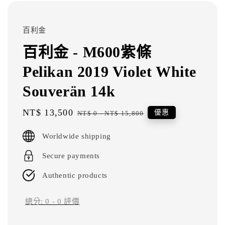
百利金
百利金 - M600紫條
Pelikan 2019 Violet White
Souverän 14k
Sale
NT$ 13,500
Regular
優惠
NT$ 0
-
NT$ 15,800
price
price
Worldwide shipping
Secure payments
Authentic products
總分:
0
-
0
評價