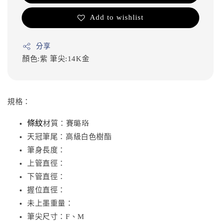
Add to wishlist
分享
顏色:紫
筆尖:14K金
規格：
條紋
材質：賽璐珞
天冠筆尾：高級白色樹酯
筆身長度：
上管直徑：
下管直徑：
握位直徑：
未上墨重量：
筆尖尺寸：F、M