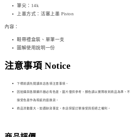
筆尖：14k
上墨方式：活塞上墨 Piston
內容：
鞋帶禮盒裝、單筆一支
圖解使用說明一份
注意事項 Notice
下標前請先閱讀本店各項注意事項。
因拍攝與各類顯示器必
有色差，圖片僅供參考，顏色請以實際收到商品為準。不
接受色差作為瑕疵的退換貨。
商品流動量大，如遇缺貨事宜，本店保留訂單接受與拒絕之權利。
商品評價