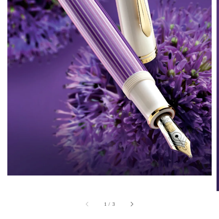
1
/
3