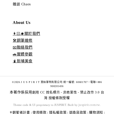
雜談 Chaos
About Us
👩🏻‍🎓關於我們
🛠️鋼筆維修
📧聯絡我們
🚗實體參觀
🧋新埔美食
©2026 J U S P I R I T 賈絲筆咧有限公司 統一編號: 60601707。電聯+886
900205436
本著作係採用
創用 CC 姓名標示 - 非商業性 - 禁止改作 3.0 台
灣 授權條款
授權
juspirit.com.tw
Theme code & UI proprietary to JUSPIRIT. Built by
.
⚜️朝聖者計畫
使用條款
隱私權政策
退換貨政策
購物須知
|
|
|
|
|