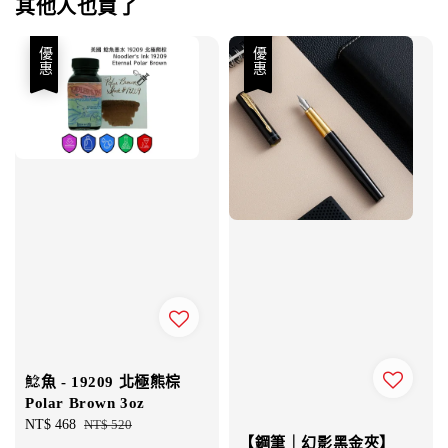
其他人也買了
優惠
優惠
鯰魚 - 19209 北極熊棕
Polar Brown 3oz
Sale
NT$ 468
Regular
NT$ 520
【鋼筆｜幻影黑金夾】
price
price