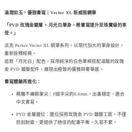
溫潤如玉，優雅書寫｜Vector XL 新威雅鋼筆
「PVD 玫瑰金鍍層 × 月光白筆身，將書寫提升至珠寶級的享
受。」
派克 Parker Vector XL 鋼筆系列，以現代加大的筆身設計，
重新詮釋經典。
這款「月光白」配色，採用純淨的白色筆桿搭配溫暖的玫瑰
金 PVD 鍍層配件，展現出極致的優雅與奢華感。
書寫體驗再進化：
精雕不鏽鋼筆尖：F細字尖約0.6mm，出墨穩定，適合
中文書寫。
PVD 金屬握位：握位採用玫瑰金 PVD 鍍膜工藝，不僅
防刮耐磨，更提供了絕佳的配重平衡，久寫不累。