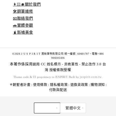
👩🏻‍🎓關於我們
🛠️鋼筆維修
📧聯絡我們
🚗實體參觀
🧋新埔美食
©2026 J U S P I R I T 賈絲筆咧有限公司 統一編號: 60601707。電聯+886
900205436
本著作係採用
創用 CC 姓名標示 - 非商業性 - 禁止改作 3.0 台
灣 授權條款
授權
juspirit.com.tw
Theme code & UI proprietary to JUSPIRIT. Built by
.
⚜️朝聖者計畫
使用條款
隱私權政策
退換貨政策
購物須知
|
|
|
|
|
付款與配送