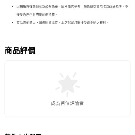
因拍攝與各類顯示器必
有色差，圖片僅供參考，顏色請以實際收到商品為準。不
接受色差作為瑕疵的退換貨。
商品流動量大，如遇缺貨事宜，本店保留訂單接受與拒絕之權利。
商品評價
成為首位評論者