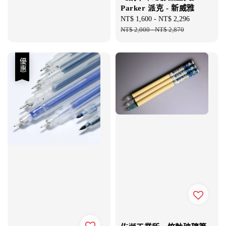
Parker 派克 - 新威雅
Sale
NT$ 1,600
-
NT$ 2,296
Regular
price
NT$ 2,000
-
NT$ 2,870
price
優惠