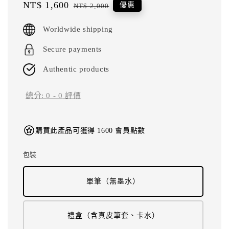
Sale
NT$ 1,600
Regular
優惠
NT$ 2,000
price
price
Worldwide shipping
Secure payments
Authentic products
總分:
0
-
0
評價
購買此產品可獲得 1600 會員點數
包裝
單筆（無墨水）
禮盒（含真皮筆套、卡水）