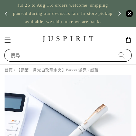
Jul 26 to Aug 15: orders welcome, shipping
暫停寄
US orde
paused during our overseas fair. In-store pickup
available; we ship once we are back.
搜尋
首頁
/ 【鋼筆｜月光白玫瑰金夾】Parker 派克 - 威雅