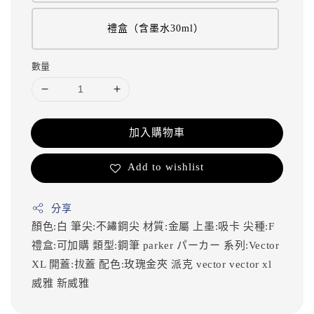
禮盒（含墨水30ml）
數量
加入購物車
Add to wishlist
分享
顏色:白
筆尖:不鏽鋼尖
材質:金屬
上墨:吸卡
尖種:F
禮盒:可加購
類型:鋼筆
parker
パーカー
系列:Vector
XL
開蓋:拔蓋
配色:玫瑰金夾
派克
vector
vector xl
威雅
新威雅