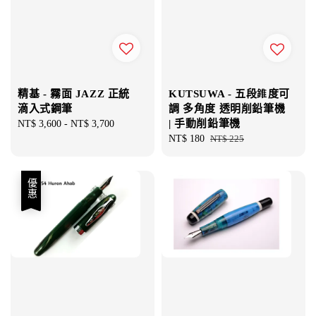
精基 - 霧面 JAZZ 正統
KUTSUWA - 五段錐度可
滴入式鋼筆
調 多角度 透明削鉛筆機
| 手動削鉛筆機
Regular
NT$ 3,600
-
NT$ 3,700
price
Sale
NT$ 180
Regular
NT$ 225
price
price
優惠