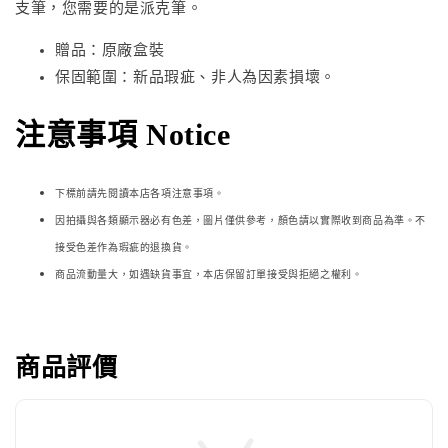
支筆，您需要的是派克筆。
贈品：原廠盒裝
保固範圍：新品瑕疵、非人為因素損壞。
注意事項 Notice
下標前請先閱讀本店各項注意事項。
因拍攝與各類顯示器必
有色差，圖片僅供參考，顏色請以實際收到商品為準。不
接受色差作為瑕疵的退換貨。
商品流動量大，如遇缺貨事宜，本店保留訂單接受與拒絕之權利。
商品評價