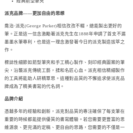
經典箭型筆夾
派克品牌——更加自由的思想
喬治·派克(George Parker)相信孜孜不輟，總能製出更好的
筆。正是這一信念激勵著派克先生在1888年申請了首支不漏
墨墨水筆專利，也是這一理念激發著今日的派克製造拔萃之
作。
標誌性細節如箭型筆夾和手工精心製作、刻印經典圖案的筆
尖，沿襲派克傳統工藝，揉和名匠心血。派克相信精細製作
的工具將能助人研精覃思。這種對品質的不懈追求使派克品
牌成為了精美書寫的代名詞。
品牌介紹
憑藉多年的經驗和創新，派克對品質的專注確保了每支筆在
重要的時候都能提供優質的書寫體驗。若您需要更豐富的思
維源泉、更完滿的定稿、更自由的思路，您需要的不僅是一