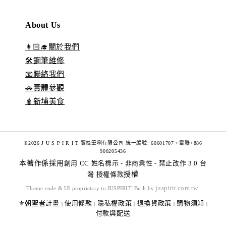
About Us
👩🏻‍🎓關於我們
🛠️鋼筆維修
📧聯絡我們
🚗實體參觀
🧋新埔美食
©2026 J U S P I R I T 賈絲筆咧有限公司 統一編號: 60601707。電聯+886
900205436
本著作係採用
創用 CC 姓名標示 - 非商業性 - 禁止改作 3.0 台
灣 授權條款
授權
juspirit.com.tw
Theme code & UI proprietary to JUSPIRIT. Built by
.
⚜️朝聖者計畫
使用條款
隱私權政策
退換貨政策
購物須知
|
|
|
|
|
付款與配送