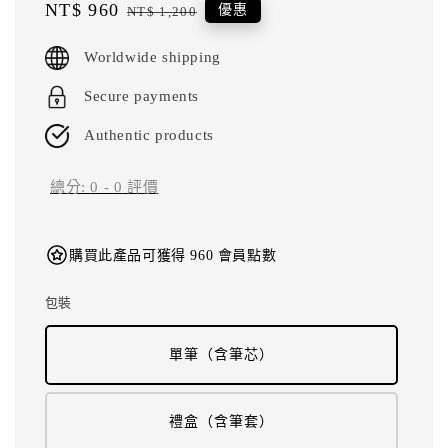
Sale
NT$ 960
Regular
優惠
NT$ 1,200
price
price
Worldwide shipping
Secure payments
Authentic products
總分:
0
-
0
評價
購買此產品可獲得 960 會員點數
包裝
單筆（含筆芯）
禮盒（含筆套）