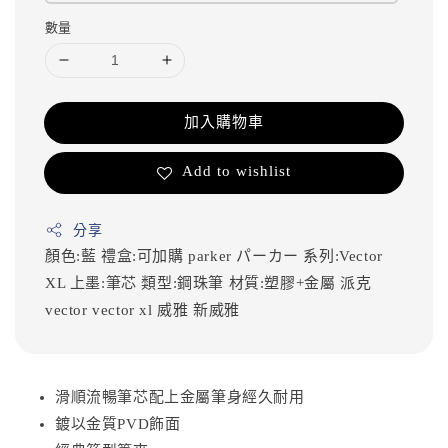
數量
加入購物車
Add to wishlist
分享
顏色:藍
禮盒:可加購
parker
パーカー
系列:Vector
XL
上墨:筆芯
類型:鋼珠筆
材質:塑膠+金屬
派克
vector
vector xl
威雅
新威雅
滑順流暢筆芯配上金屬筆身經久耐用
鍍以金質PVD飾面