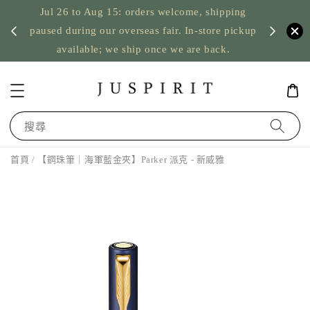
Jul 26 to Aug 15: orders welcome, shipping
暫停寄
US orde
paused during our overseas fair. In-store pickup
available; we ship once we are back.
搜尋
首頁
/ 【鋼珠筆｜海軍藍金夾】Parker 派克 - 新威雅