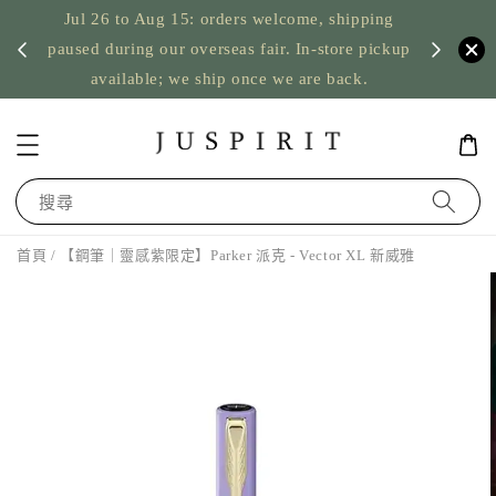
Jul 26 to Aug 15: orders welcome, shipping
暫停寄
US orde
paused during our overseas fair. In-store pickup
available; we ship once we are back.
搜尋
首頁
/ 【鋼筆｜靈感紫限定】Parker 派克 - Vector XL 新威雅