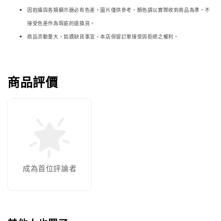
因拍攝與各類顯示器必
有色差，圖片僅供參考，顏色請以實際收到商品為準。不
接受色差作為瑕疵的退換貨。
商品流動量大，如遇缺貨事宜，本店保留訂單接受與拒絕之權利。
商品評價
成為首位評論者