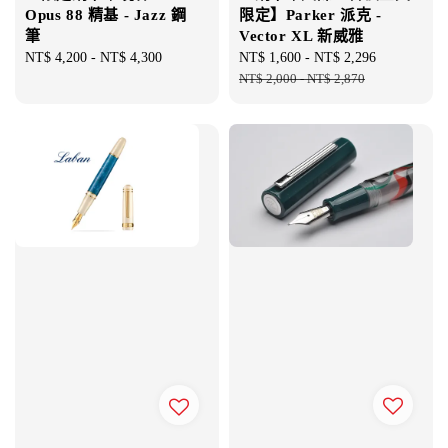
Opus 88 精基 - Jazz 鋼
限定】Parker 派克 -
筆
Vector XL 新威雅
Regular
NT$ 4,200
-
NT$ 4,300
Sale
NT$ 1,600
-
NT$ 2,296
Regular
price
price
NT$ 2,000
-
NT$ 2,870
price