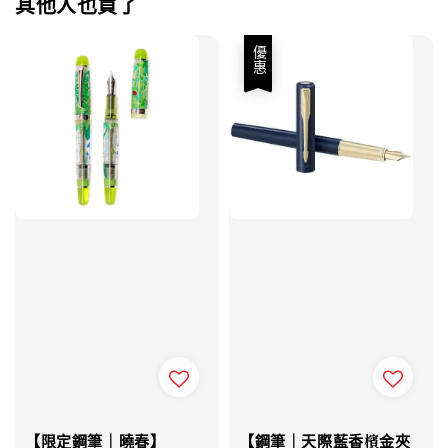
其他人也買了
優惠
【限定鋼筆｜曉春】
【鋼筆｜天際藍香檳金夾