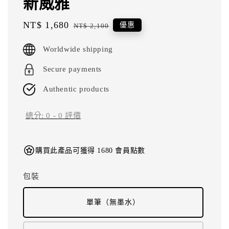
新威雅
Sale
NT$ 1,680
Regular
優惠
NT$ 2,100
price
price
Worldwide shipping
Secure payments
Authentic products
總分:
0
-
0
評價
購買此產品可獲得 1680 會員點數
包裝
單筆（無墨水）