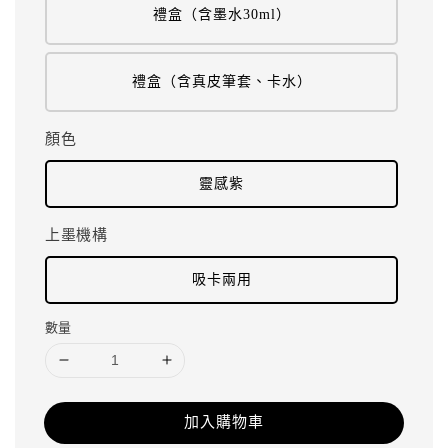
禮盒（含墨水30ml）
禮盒（含真皮筆套、卡水）
顏色
靈感紫
上墨機構
吸卡兩用
數量
加入購物車