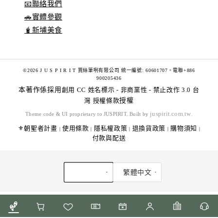
📧聯絡我們
🚗實體參觀
🧋新埔美食
©2026 J U S P I R I T 賈絲筆咧有限公司 統一編號: 60601707。電聯+886
900205436
本著作係採用
創用 CC 姓名標示 - 非商業性 - 禁止改作 3.0 台
灣 授權條款
授權
juspirit.com.tw
Theme code & UI proprietary to JUSPIRIT. Built by
.
⚜️朝聖者計畫
使用條款
隱私權政策
退換貨政策
購物須知
|
|
|
|
|
付款與配送