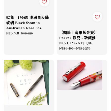
鯰魚 - 19065 澳洲黑天鵝
玫瑰 Black Swan in
Australian Rose 3oz
【鋼筆｜海軍藍金夾】
Sale
NT$ 468
Regular
NT$ 520
Parker 派克 - 新威雅
price
price
Sale
NT$ 1,120
-
NT$ 1,816
Regular
price
NT$ 1,400
-
NT$ 2,270
price