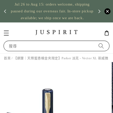
Jul 26 to Aug 15: orders welcome, shipping
暫停寄
US orde
paused during our overseas fair. In-store pickup
available; we ship once we are back.
搜尋
首頁
/ 【鋼筆｜天際藍香檳金夾限定】Parker 派克 - Vector XL 新威雅