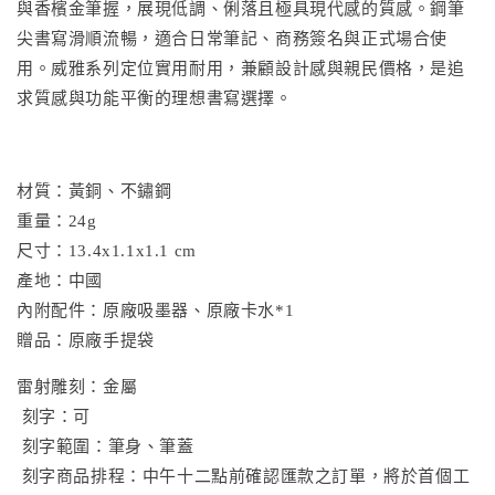
與香檳金筆握，展現低調、俐落且極具現代感的質感。鋼筆
尖書寫滑順流暢，適合日常筆記、商務簽名與正式場合使
用。威雅系列定位實用耐用，兼顧設計感與親民價格，是追
求質感與功能平衡的理想書寫選擇。
材質：黃銅、不鏽鋼
重量：24g
尺寸：13.4x1.1x1.1 cm
產地：中國
內附配件：原廠吸墨器、原廠卡水*1
贈品：原廠手提袋
雷射雕刻：金屬
刻字：可
刻字範圍：筆身、筆蓋
刻字商品排程：中午十二點前確認匯款之訂單，將於首個工