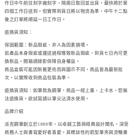
作日中午前往刻字廠刻字，隔兩日取回並出貨，最快將於第
四個工作日送到。但實際到貨日將以物流為準，中午十二點
後之訂單將順延一日工作日。
退換貨須知：
保固範圍：新品瑕疵、非人為因素損壞。
若產品本身瑕疵或運送過程導致新品瑕疵，到貨七日內可更
換新品。開箱請錄影保障自身權益。
商品盒裝可能因新舊更迭而與圖示不同，商品皆為最新批
次，以實際收到商品包裝為準。
退換貨須知：如筆款為鋼筆，商品一經上墨、上卡水，恕無
法退換貨。欲試寫請以筆尖沾清水使用。
品牌介紹
派克鋼筆創立於1888年，以卓越工藝與經典設計聞名，深受
商務人士與書寫愛好者喜愛。其標誌性的箭型筆夾與流暢書