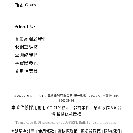
雜談 Chaos
About Us
👩🏻‍🎓關於我們
🛠️鋼筆維修
📧聯絡我們
🚗實體參觀
🧋新埔美食
©2026 J U S P I R I T 賈絲筆咧有限公司 統一編號: 60601707。電聯+886
900205436
本著作係採用
創用 CC 姓名標示 - 非商業性 - 禁止改作 3.0 台
灣 授權條款
授權
juspirit.com.tw
Theme code & UI proprietary to JUSPIRIT. Built by
.
⚜️朝聖者計畫
使用條款
隱私權政策
退換貨政策
購物須知
|
|
|
|
|