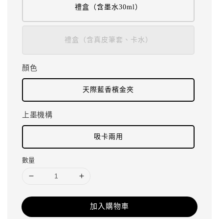
禮盒（含墨水30ml）
禮盒（含真皮筆套、卡水）
顏色
天際藍香檳金夾
上墨機構
吸卡兩用
數量
加入購物車