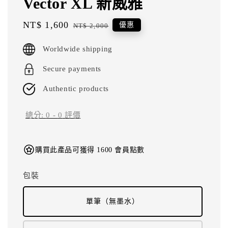
Vector XL 新威雅
Sale
NT$ 1,600
Regular
優惠
NT$ 2,000
price
price
Worldwide shipping
Secure payments
Authentic products
總分:
0
-
0
評價
購買此產品可獲得 1600 會員點數
包裝
單筆（無墨水）