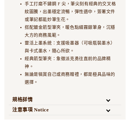
手工打磨不鏽鋼 F 尖，筆尖刻有經典的交叉格
紋圖騰，出墨穩定流暢，彈性適中，簽署文件
或筆記都能妙筆生花。
搭配鍍金箭型筆夾，暖色點綴霧銀筆身，沉穩
大方的商務風範。
靈活上墨系統：支援吸墨器（可吸瓶裝墨水）
與卡式墨水，隨心所欲。
經典箭型筆夾：象徵派克勇往直前的品牌精
神。
無論是犒賞自己或商務贈禮，都是極具品味的
選擇。
規格詳情
注意事項 Notice