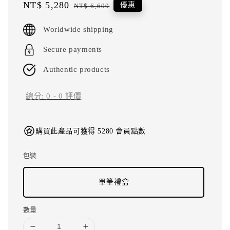
Sale
NT$ 5,280
Regular
優惠
NT$ 6,600
price
price
Worldwide shipping
Secure payments
Authentic products
總分:
0
-
0
評價
購買此產品可獲得 5280 會員點數
包裝
單筆禮盒
數量