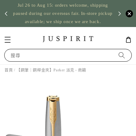
Jul 26 to Aug 15: orders welcome, shipping
暫停寄
US orde
paused during our overseas fair. In-store pickup
available; we ship once we are back.
搜尋
首頁
/ 【鋼筆｜鋼桿金夾】Parker 派克 - 商籟