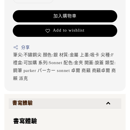
加入購物車
Add to wishlist
分享
筆尖:不鏽鋼尖
顏色:銀
材質:金屬
上墨:吸卡
尖種:F
禮盒:可加購
系列:Sonnet
配色:金夾
開蓋:旋蓋
類型:
鋼筆
parker
パーカー
sonnet
卓爾
商籟
商籟卓爾
商
賴
派克
書寫體驗
書寫體驗