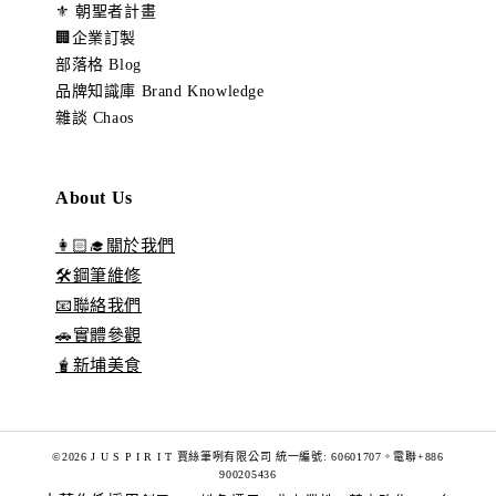
⚜️ 朝聖者計畫
🏢企業訂製
部落格 Blog
品牌知識庫 Brand Knowledge
雜談 Chaos
About Us
👩🏻‍🎓關於我們
🛠️鋼筆維修
📧聯絡我們
🚗實體參觀
🧋新埔美食
©2026 J U S P I R I T 賈絲筆咧有限公司 統一編號: 60601707。電聯+886
900205436