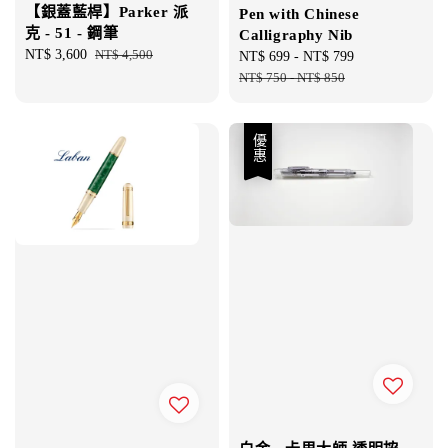
【銀蓋藍桿】Parker 派
Pen with Chinese
克 - 51 - 鋼筆
Calligraphy Nib
Sale
NT$ 3,600
Regular
NT$ 4,500
Sale
NT$ 699
-
NT$ 799
Regular
price
price
price
NT$ 750
-
NT$ 850
price
優惠