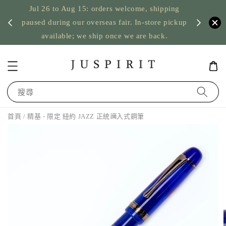
Jul 26 to Aug 15: orders welcome, shipping
暫停寄
US orde
paused during our overseas fair. In-store pickup
available; we ship once we are back.
搜尋
首頁
/ 精基 - 限定 紐約 JAZZ 正統滴入式鋼筆