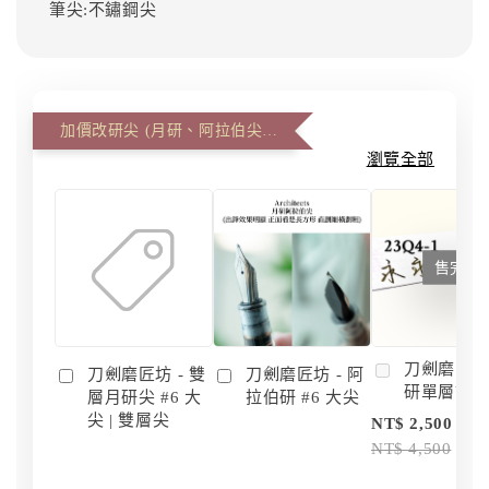
筆尖:不鏽鋼尖
加價改研尖 (月研、阿拉伯尖、雙層尖)
瀏覽全部
售完
刀劍磨匠坊 
刀劍磨匠坊 - 雙
刀劍磨匠坊 - 阿
研單層訂
層月研尖 #6 大
拉伯研 #6 大尖
尖 | 雙層尖
NT$ 2,500
NT$ 4,500