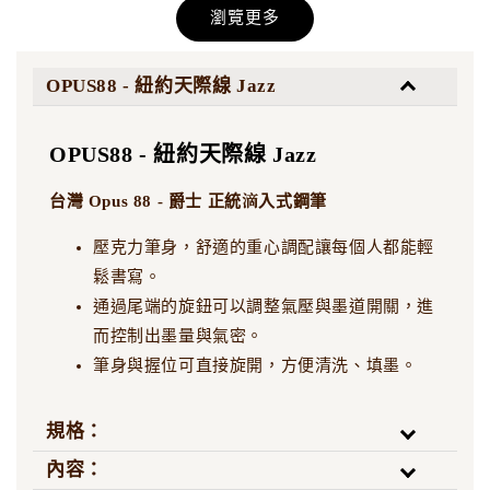
瀏覽更多
尖 | 雙層尖
刀劍磨匠坊 - 雙層雙面
研 #6 大尖 | 雙面尖 反
面尖 十字尖
OPUS88 - 紐約天際線 Jazz
-
+
NT$ 5,500
NT$ 5,500
OPUS88 - 紐約天際線 Jazz
NT$ 7,500
NT$ 7,500
台灣 Opus 88 - 爵士 正統滴入式鋼筆
加入購物車
壓克力筆身，舒適的重心調配讓每個人都能輕
鬆書寫。
通過尾端的旋鈕可以調整氣壓與墨道開關，進
而控制出墨量與氣密。
筆身與握位可直接旋開，方便清洗、填墨。
規格：
內容：