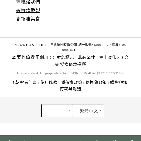
📧聯絡我們
🚗實體參觀
🧋新埔美食
©2026 J U S P I R I T 賈絲筆咧有限公司 統一編號: 60601707。電聯+886
900205436
本著作係採用
創用 CC 姓名標示 - 非商業性 - 禁止改作 3.0 台
灣 授權條款
授權
juspirit.com.tw
Theme code & UI proprietary to JUSPIRIT. Built by
.
⚜️朝聖者計畫
使用條款
隱私權政策
退換貨政策
購物須知
|
|
|
|
|
付款與配送