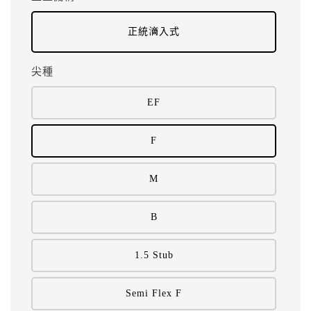
正統滴入式
尖種
EF
F
M
B
1.5 Stub
Semi Flex F