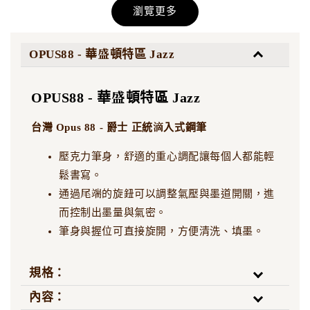
瀏覽更多
尖 | 雙層尖
刀劍磨匠坊 - 雙層雙面
研 #6 大尖 | 雙面尖 反
面尖 十字尖
OPUS88 - 華盛頓特區 Jazz
-
+
NT$ 5,500
NT$ 5,500
OPUS88 - 華盛頓特區 Jazz
NT$ 7,500
NT$ 7,500
台灣 Opus 88 - 爵士 正統滴入式鋼筆
加入購物車
壓克力筆身，舒適的重心調配讓每個人都能輕
鬆書寫。
通過尾端的旋鈕可以調整氣壓與墨道開關，進
而控制出墨量與氣密。
筆身與握位可直接旋開，方便清洗、填墨。
規格：
內容：