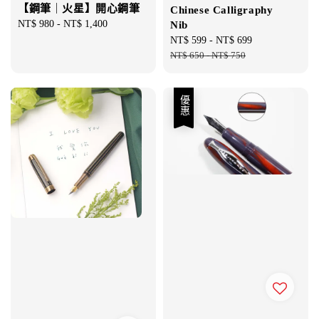
【鋼筆｜火星】開心鋼筆
Chinese Calligraphy
Regular
NT$ 980
-
NT$ 1,400
Nib
price
Sale
NT$ 599
-
NT$ 699
Regular
price
NT$ 650
-
NT$ 750
price
優惠