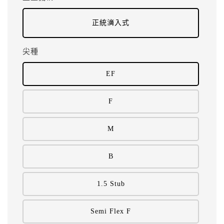
正統滴入式
尖種
EF
F
M
B
1.5 Stub
Semi Flex F