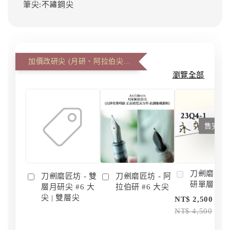
筆尖:不鏽鋼尖
加價改研尖 (月研、阿拉伯尖、雙層尖)
瀏覽全部
售完
刀劍磨匠坊 
刀劍磨匠坊 - 雙
刀劍磨匠坊 - 阿
研單層訂
層月研尖 #6 大
拉伯研 #6 大尖
尖 | 雙層尖
NT$ 2,500
NT$ 4,500