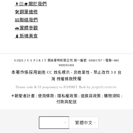
👩🏻‍🎓關於我們
🛠️鋼筆維修
📧聯絡我們
🚗實體參觀
🧋新埔美食
©2026 J U S P I R I T 賈絲筆咧有限公司 統一編號: 60601707。電聯+886
900205436
本著作係採用
創用 CC 姓名標示 - 非商業性 - 禁止改作 3.0 台
灣 授權條款
授權
juspirit.com.tw
Theme code & UI proprietary to JUSPIRIT. Built by
.
⚜️朝聖者計畫
使用條款
隱私權政策
退換貨政策
購物須知
|
|
|
|
|
付款與配送