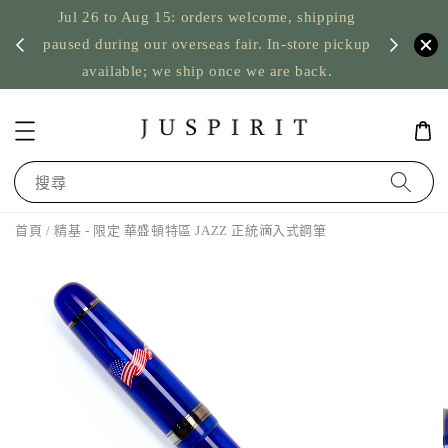
Jul 26 to Aug 15: orders welcome, shipping
暫停寄
US orde
paused during our overseas fair. In-store pickup
available; we ship once we are back.
搜尋
首頁
/ 精基 - 限定 華盛頓特區 JAZZ 正統滴入式鋼筆