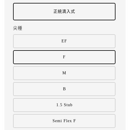
正統滴入式
尖種
EF
F
M
B
1.5 Stub
Semi Flex F