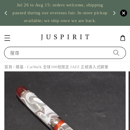
Jul 26 to Aug 15: orders welcome, shipping
暫停寄
US orde
paused during our overseas fair. In-store pickup
available; we ship once we are back.
搜尋
首頁
/ 精基 - CatWalk 全球300枝限定 JAZZ 正統滴入式鋼筆