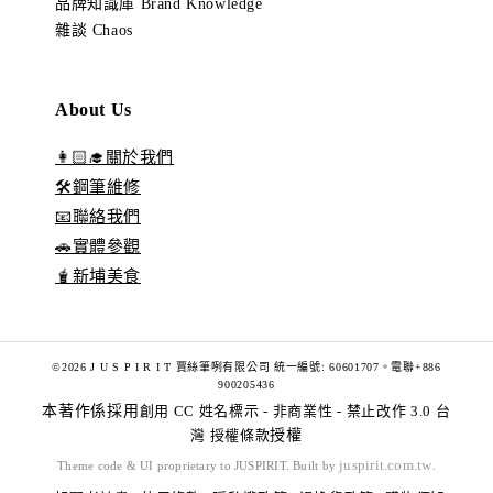
品牌知識庫 Brand Knowledge
雜談 Chaos
About Us
👩🏻‍🎓關於我們
🛠️鋼筆維修
📧聯絡我們
🚗實體參觀
🧋新埔美食
©2026 J U S P I R I T 賈絲筆咧有限公司 統一編號: 60601707。電聯+886
900205436
本著作係採用
創用 CC 姓名標示 - 非商業性 - 禁止改作 3.0 台
灣 授權條款
授權
juspirit.com.tw
Theme code & UI proprietary to JUSPIRIT. Built by
.