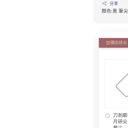
分享
顏色:黑
筆尖
加價改研尖
刀劍磨
月研尖 
層尖