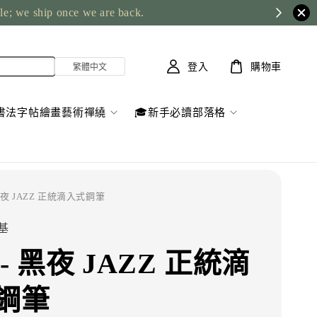
; we ship once we are back.
登入
購物車
書法字帖繪畫藝術禪繞
🎓新手必讀部落格
 黑夜 JAZZ 正統滴入式鋼筆
精基
- 黑夜 JAZZ 正統滴
鋼筆