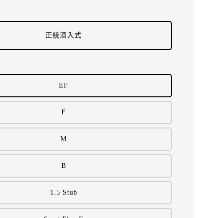
正統滴入式
EF
F
M
B
1.5 Stub