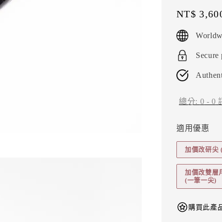
Regular
NT$ 3,60
price
Worldw
Secure
Authent
總分:
0
-
0
適用優惠
加價改研尖 
加價改雙層月研尖
(一筆一尖)
購買此產品