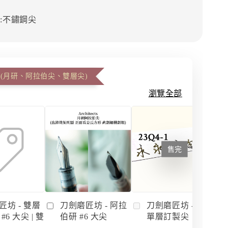
:不鏽鋼尖
 (月研、阿拉伯尖、雙層尖)
瀏覽全部
售完
匠坊 - 雙層
刀劍磨匠坊 - 阿拉
刀劍磨匠坊 - 月研
#6 大尖 | 雙
伯研 #6 大尖
單層訂製尖