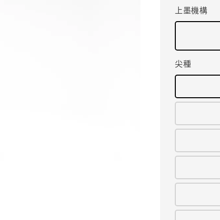
上墨機構
尖種