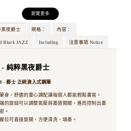
瀏覽更多
匠坊 - 雙層月
刀劍磨匠坊 - 雙層雙
純粹黑夜爵士
規格：
內容：
6 大尖 | 雙層
面研 #6 大尖 | 雙面
尖 反面尖 十字尖
d Black JAZZ
Including
注意事項 Notice
-
+
NT$ 5,500
NT$ 7,500
8 - 純粹黑夜爵士
加入購物車
 88 - 爵士 正統滴入式鋼筆
筆身，舒適的重心調配讓每個人都能輕鬆書寫。
端的旋鈕可以調整氣壓與墨道開關，進而控制出墨
密。
握位可直接旋開，方便清洗、填墨。