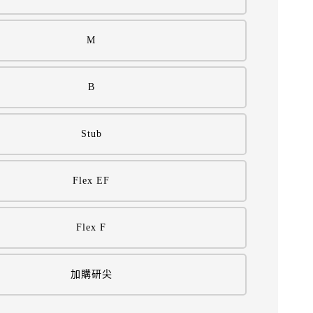
M
B
Stub
Flex EF
Flex F
加購研尖