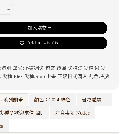
加入購物車
Add to wishlist
:透明
筆尖:不鏽鋼尖
包裝:禮盒
尖種:F
尖種:M
尖
B
尖種:Flex
尖種:Stub
上墨:正統日式滴入
配色:黑夾
emo 系列鋼筆
顏色：2024 綠色
書寫體驗：
尖種？歡迎來信協助
注意事項 Notice
ce