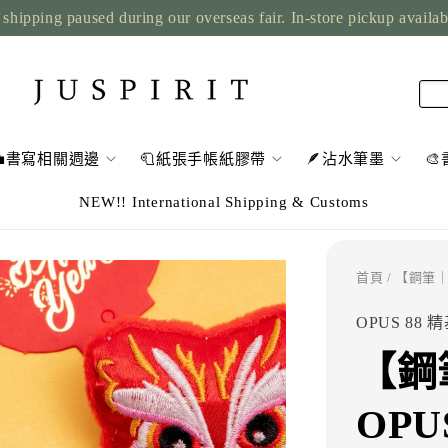
shipping paused during our overseas fair. In-store pickup availa
💼書寫相關週邊
🧻紙張手帳紙膠帶
🪶沾水筆墨

NEW!! International Shipping & Customs
首頁
/ 【鋼筆｜2
OPUS 88 
【鋼
OPUS