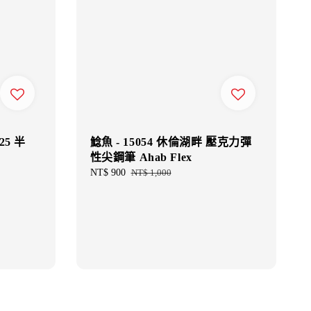
25 半
鯰魚 - 15054 休倫湖畔 壓克力彈
性尖鋼筆 Ahab Flex
Sale
NT$ 900
Regular
NT$ 1,000
price
price