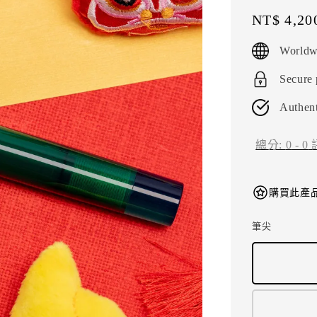
Regular
NT$ 4,20
price
Worldw
Secure
Authent
總分:
0
-
0
購買此產品
筆尖