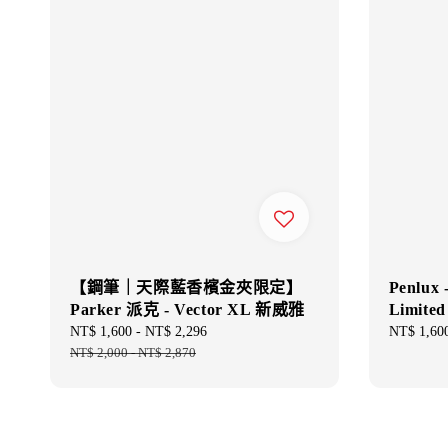
【鋼筆｜天際藍香檳金夾限定】
Penlux 
Parker 派克 - Vector XL 新威雅
Limited
Sale
NT$ 1,600
-
NT$ 2,296
Regular
Regular
NT$ 1,60
price
NT$ 2,000
-
NT$ 2,870
price
price