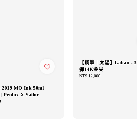
【鋼筆｜太陽】Laban - 3
彈14K金尖
Regular
NT$ 12,000
price
- 2019 MO Ink 50ml
 | Penlux X Sailor
0