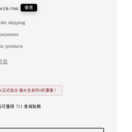
Regular
優惠
NT$ 790
price
ide shipping
 payments
ic products
評價
水正式抵台 墨水全系列9折優惠！
可獲得 711 會員點數