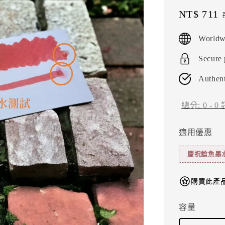
Sale
NT$ 711
price
Worldw
Secure
Authent
總分:
0
-
0
適用優惠
慶祝鯰魚墨
購買此產品
容量