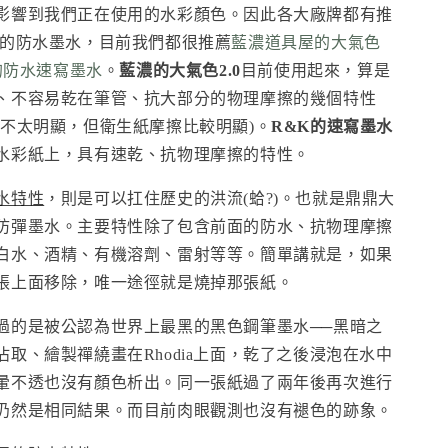
影響到我們正在使用的水彩顏色。因此各大廠牌都有推
用的防水墨水，目前我們都很推薦
藍濃道具屋的大氣色
的防水速寫墨水
。
藍濃的大氣色2.0
目前使用起來，算是
、不容易乾在筆管、抗大部分的物理摩擦的幾個特性
色不太明顯，但衛生紙摩擦比較明顯)。
R&K的速寫墨水
水彩紙上，具有速乾、抗物理摩擦的特性。
水特性
，則是可以扛住歷史的洪流(蛤?)。也就是鼎鼎大
防彈墨水。主要特性除了包含前面的防水、抗物理摩擦
白水、酒精、有機溶劑、雷射等等。簡單講就是，如果
張上面移除，唯一途徑就是燒掉那張紙。
過的是被公認為世界上最黑的黑色鋼筆墨水──黑暗之
取、繪製禪繞畫在Rhodia上面，乾了之後浸泡在水中
暈不透也沒有顏色析出。同一張紙過了兩年後再次進行
仍然是相同結果。而目前肉眼觀測也沒有褪色的跡象。