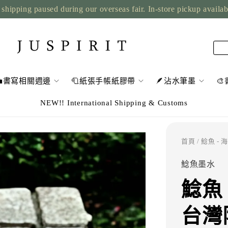
shipping paused during our overseas fair. In-store pickup availa
💼書寫相關週邊
🧻紙張手帳紙膠帶
🪶沾水筆墨

NEW!! International Shipping & Customs
首頁
/ 鯰魚 - 
鯰魚墨水
鯰魚 
台灣