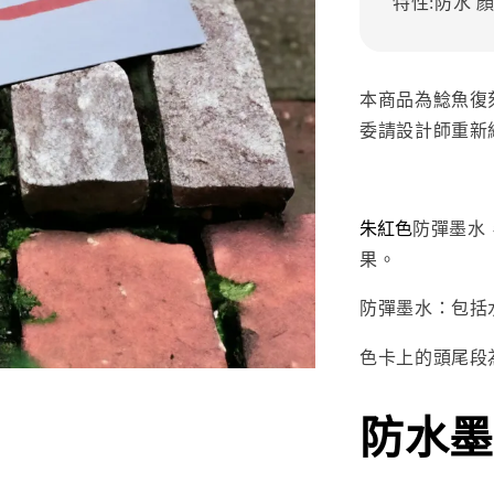
特性:防水
顏
本商品為鯰魚復
委請設計師重新
朱紅色
防彈墨水
果。
防彈墨水：包括
色卡上的頭尾段
防水墨