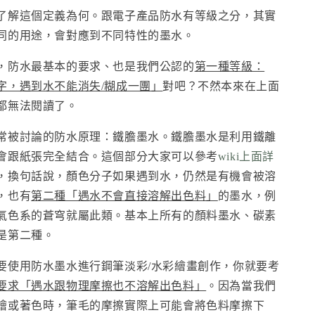
了解這個定義為何。跟電子產品防水有等級之分，其實
同的用途，會對應到不同特性的墨水。
，防水最基本的要求、也是我們公認的
第一種等級：
字，遇到水不能消失/糊成一團」
對吧？不然本來在上面
都無法閱讀了。
常被討論的防水原理：鐵膽墨水。鐵膽墨水是利用鐵離
會跟紙張完全結合。這個部分大家可以參考
wiki上面詳
，換句話說，顏色分子如果遇到水，仍然是有機會被溶
，也有
第二種「遇水不會直接溶解出色料」
的墨水，例
氣色系的蒼穹就屬此類。基本上所有的顏料墨水、碳素
是第二種。
要使用防水墨水進行鋼筆淡彩/水彩繪畫創作，你就要考
要求「遇水跟物理摩擦也不溶解出色料」
。因為當我們
繪或著色時，筆毛的摩擦實際上可能會將色料摩擦下