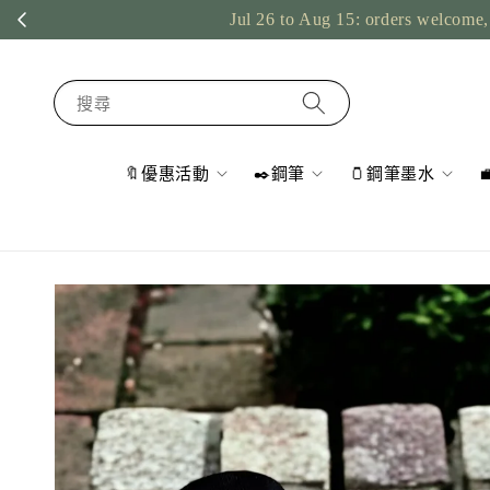
Jul 26 to Aug 15: orders welcome, 
搜尋
🔖優惠活動
✒️鋼筆
🫙鋼筆墨水