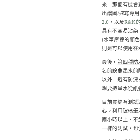
來，那便有機會
出繪圖/速寫專
2.0
，以及
R&K
具有不容易沾染
(水筆摩擦的顏
則是可以使用在
最後，
第四種防
名的鯰魚墨水的
以外，還有防漂
想要把墨水從紙
目前賈絲有測試
心。利用玻璃筆沾
兩小時以上，不
一樣的測試，也