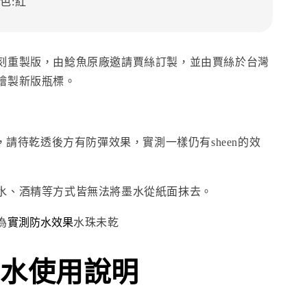
色:紅
刻重製版，由鯰魚原廠邀請賈絲訂製，並由賈絲於台灣
繪製新版瓶標。
，請待乾透後方有防彈效果，實測一樣仍有sheen的效
水、酒精等方式皆無法將墨水從紙面抹去。
實測防水效果
為
水珠未乾
水使用說明