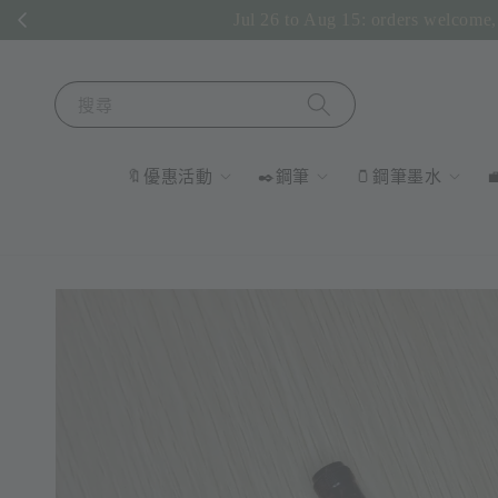
Jul 26 to Aug 15: orders welcome, 
搜尋
🔖優惠活動
✒️鋼筆
🫙鋼筆墨水