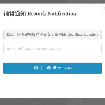
Ebon
補貨通知 Restock Notification
Regular
NT$ 2,50
price
Worldw
Secure
Authent
總分:
0
-
0
選好了，通知我 Notify Me
Filling Mech
Nib