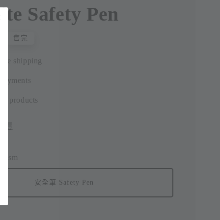
ite Safety Pen
0
售完
ide shipping
 payments
ic products
評價
anism
安全筆 Safety Pen