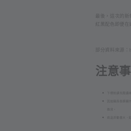
最後，這次的新
紅黑配色即便在
部分資料來源：https:/
注意事項
下標前請先閱讀
因拍攝與各類顯
換貨。
商品流動量大，