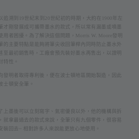
追溯到19世紀末到20世紀初的時期，大約在1900年左
筆才剛發展成可攜帶墨水的款式，所以常有漏墨或噴墨
者困擾。為了解決這個問題，Morris W. Moore發明
筆的主要特點是能夠將筆尖收回筆桿內同時防止墨水外
甚至最初銷售時，工廠會預先裝好墨水再售出，以證明
封特性。
向發明者取得專利後，便在波士頓地區開始製造，因此
波士頓安全筆。
了上墨後可以立刻寫字、氣密優良以外，他的機構與拆
，就拿最過去的款式來說，全筆只有九個零件，很容易
安裝回去~ 相對許多人來說能更放心地使用。