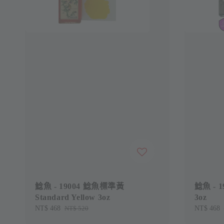
鯰魚 - 19004 鯰魚標準黃
鯰魚 - 1
Standard Yellow 3oz
3oz
Sale
NT$ 468
Regular
NT$ 520
Sale
NT$ 468
price
price
price