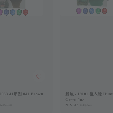
9063 41布朗 #41 Brown
鯰魚 - 19181 獵人綠 Hunt
Green 1oz
Regular
NT$ 520
Sale
NT$ 513
Regular
NT$ 570
price
price
price