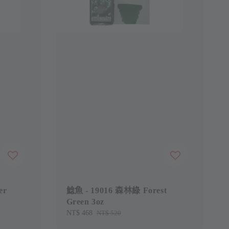
er
鯰魚 - 19016 森林綠 Forest
Green 3oz
Sale
NT$ 468
Regular
NT$ 520
price
price