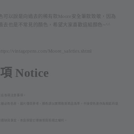
色可以說是向過去的稀有款Moore安全筆款致敬，因為
過去也是不常見的顏色，希望大家喜歡這組顏色~^^
/vintagepens.com/Moore_safeties.shtml
 Notice
本店各項注意事項。
示器必
有色差，圖片僅供參考，顏色請以實際收到商品為準。不接受色差作為瑕疵的退
如遇缺貨事宜，本店保留訂單接受與拒絕之權利。