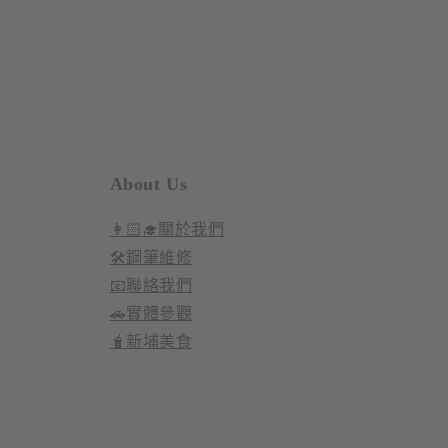
About Us
👩🏻‍🎓關於我們
🛠️鋼筆維修
📧聯絡我們
🚗實體參觀
🧋新埔美食