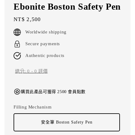
Ebonite Boston Safety Pen
Regular
NT$ 2,500
price
Worldwide shipping
Secure payments
Authentic products
總分:
0
-
0
評價
購買此產品可獲得 2500 會員點數
Filling Mechanism
安全筆 Boston Safety Pen