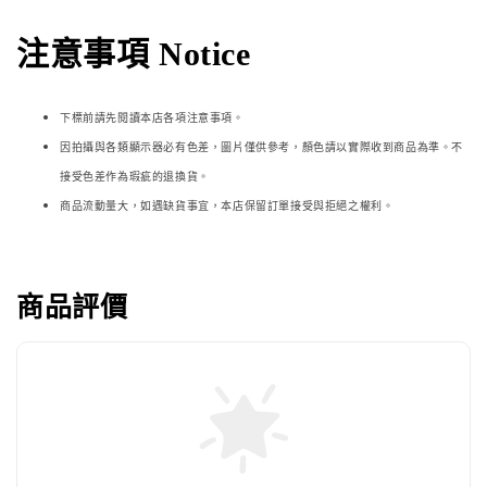
注意事項 Notice
下標前請先閱讀本店各項注意事項。
因拍攝與各類顯示器必
有色差，圖片僅供參考，顏色請以實際收到商品為準。不
接受色差作為瑕疵的退換貨。
商品流動量大，如遇缺貨事宜，本店保留訂單接受與拒絕之權利。
商品評價