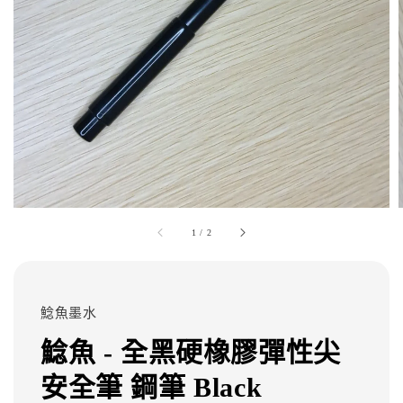
1
/
2
鯰魚墨水
鯰魚 - 全黑硬橡膠彈性尖
安全筆 鋼筆 Black