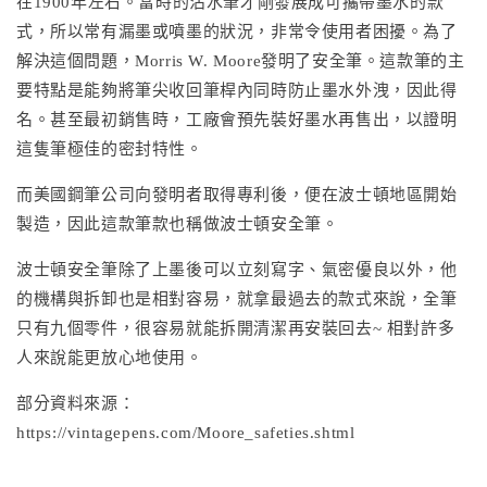
在1900年左右。當時的沾水筆才剛發展成可攜帶墨水的款
式，所以常有漏墨或噴墨的狀況，非常令使用者困擾。為了
解決這個問題，Morris W. Moore發明了安全筆。這款筆的主
要特點是能夠將筆尖收回筆桿內同時防止墨水外洩，因此得
名。甚至最初銷售時，工廠會預先裝好墨水再售出，以證明
這隻筆極佳的密封特性。
而美國鋼筆公司向發明者取得專利後，便在波士頓地區開始
製造，因此這款筆款也稱做波士頓安全筆。
波士頓安全筆除了上墨後可以立刻寫字、氣密優良以外，他
的機構與拆卸也是相對容易，就拿最過去的款式來說，全筆
只有九個零件，很容易就能拆開清潔再安裝回去~ 相對許多
人來說能更放心地使用。
部分資料來源：
https://vintagepens.com/Moore_safeties.shtml