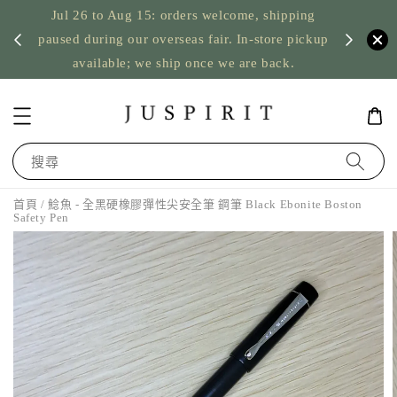
Jul 26 to Aug 15: orders welcome, shipping
暫停寄
US orde
paused during our overseas fair. In-store pickup
available; we ship once we are back.
搜尋
首頁
/ 鯰魚 - 全黑硬橡膠彈性尖安全筆 鋼筆 Black Ebonite Boston
Safety Pen