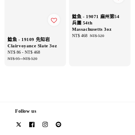
鯰魚 - 19071 麻州第54
兵團 54th
Massachusetts 3oz
Sale
NT$ 468
Regular
NT$ 520
鯰魚 - 19109 先知岩
price
price
Clairvoyance Slate 3oz
Sale
NT$ 86
-
NT$ 468
Regular
price
NT$ 95
-
NT$ 520
price
Follow us