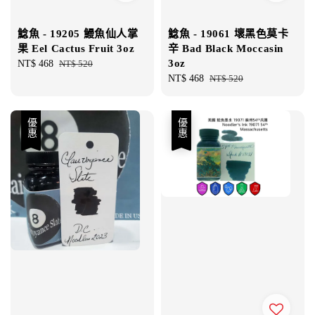
鯰魚 - 19205 鰻魚仙人掌
鯰魚 - 19061 壞黑色莫卡
果 Eel Cactus Fruit 3oz
辛 Bad Black Moccasin
3oz
Sale
NT$ 468
Regular
NT$ 520
price
price
Sale
NT$ 468
Regular
NT$ 520
price
price
優惠
優惠