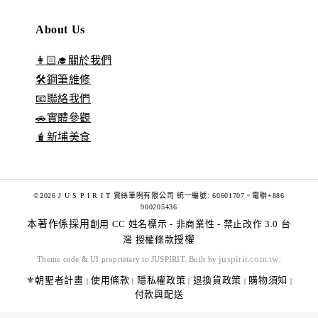
About Us
👩🏻‍🎓關於我們
🛠️鋼筆維修
📧聯絡我們
🚗實體參觀
🧋新埔美食
©2026 J U S P I R I T 賈絲筆咧有限公司 統一編號: 60601707。電聯+886
900205436
本著作係採用
創用 CC 姓名標示 - 非商業性 - 禁止改作 3.0 台
灣 授權條款
授權
juspirit.com.tw
Theme code & UI proprietary to JUSPIRIT. Built by
.
⚜️朝聖者計畫
使用條款
隱私權政策
退換貨政策
購物須知
|
|
|
|
|
付款與配送