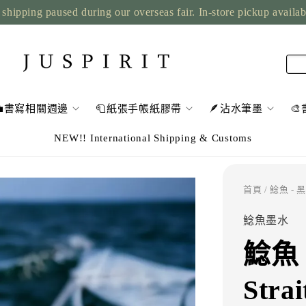
shipping paused during our overseas fair. In-store pickup availa
💼書寫相關週邊
🧻紙張手帳紙膠帶
🪶沾水筆墨

NEW!! International Shipping & Customs
首頁
/ 鯰魚 - 黑
鯰魚墨水
鯰魚 
Str