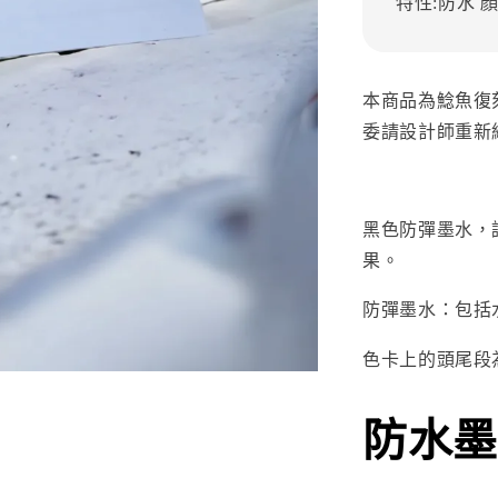
特性:防水
顏
本商品為鯰魚復
委請設計師重新
黑色防彈墨水，請
果。
防彈墨水：包括
色卡上的頭尾段
防水墨