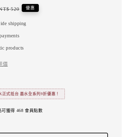
Regular
優惠
NT$ 520
price
ide shipping
 payments
ic products
評價
水正式抵台 墨水全系列9折優惠！
可獲得 468 會員點數