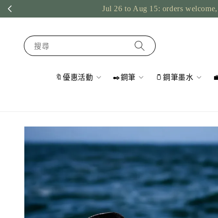
Jul 26 to Aug 15: orders welcome, 
搜尋
🔖優惠活動
✒️鋼筆
🫙鋼筆墨水