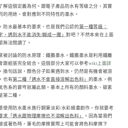
了解這個定義為何。跟電子產品防水有等級之分，其實
同的用途，會對應到不同特性的墨水。
，防水最基本的要求、也是我們公認的
第一種等級：
字，遇到水不能消失/糊成一團」
對吧？不然本來在上面
都無法閱讀了。
常被討論的防水原理：鐵膽墨水。鐵膽墨水是利用鐵離
會跟紙張完全結合。這個部分大家可以參考
wiki上面詳
，換句話說，顏色分子如果遇到水，仍然是有機會被溶
，也有
第二種「遇水不會直接溶解出色料」
的墨水，例
氣色系的蒼穹就屬此類。基本上所有的顏料墨水、碳素
是第二種。
要使用防水墨水進行鋼筆淡彩/水彩繪畫創作，你就要考
要求「遇水跟物理摩擦也不溶解出色料」
。因為當我們
繪或著色時，筆毛的摩擦實際上可能會將色料摩擦下