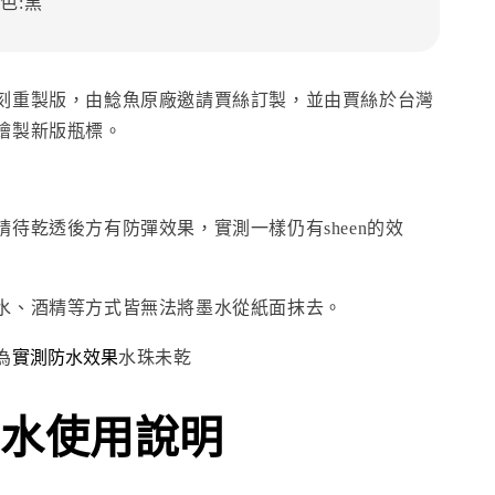
色:黑
刻重製版，由鯰魚原廠邀請賈絲訂製，並由賈絲於台灣
繪製新版瓶標。
待乾透後方有防彈效果，實測一樣仍有sheen的效
水、酒精等方式皆無法將墨水從紙面抹去。
實測防水效果
為
水珠未乾
水使用說明