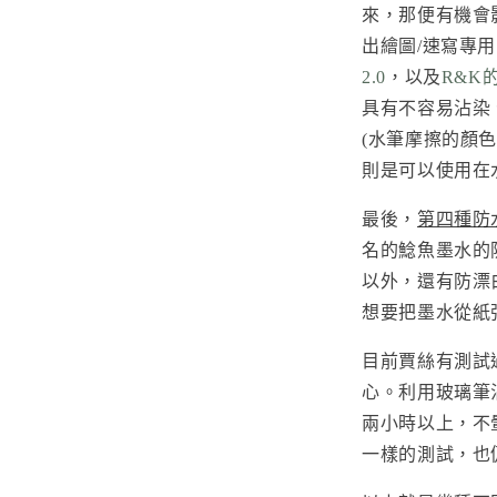
來，那便有機會
出繪圖/速寫專
2.0
，以及
R&K
具有不容易沾染
(水筆摩擦的顏
則是可以使用在
最後，
第四種防
名的鯰魚墨水的
以外，還有防漂
想要把墨水從紙
目前賈絲有測試
心。利用玻璃筆沾
兩小時以上，不
一樣的測試，也