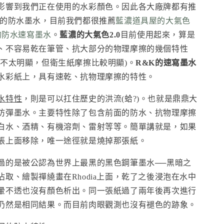
影響到我們正在使用的水彩顏色。因此各大廠牌都有推
用的防水墨水，目前我們都很推薦
藍濃道具屋的大氣色
的防水速寫墨水
。
藍濃的大氣色2.0
目前使用起來，算是
、不容易乾在筆管、抗大部分的物理摩擦的幾個特性
色不太明顯，但衛生紙摩擦比較明顯)。
R&K的速寫墨水
水彩紙上，具有速乾、抗物理摩擦的特性。
水特性
，則是可以扛住歷史的洪流(蛤?)。也就是鼎鼎大
防彈墨水。主要特性除了包含前面的防水、抗物理摩擦
白水、酒精、有機溶劑、雷射等等。簡單講就是，如果
張上面移除，唯一途徑就是燒掉那張紙。
過的是被公認為世界上最黑的黑色鋼筆墨水──黑暗之
取、繪製禪繞畫在Rhodia上面，乾了之後浸泡在水中
暈不透也沒有顏色析出。同一張紙過了兩年後再次進行
仍然是相同結果。而目前肉眼觀測也沒有褪色的跡象。