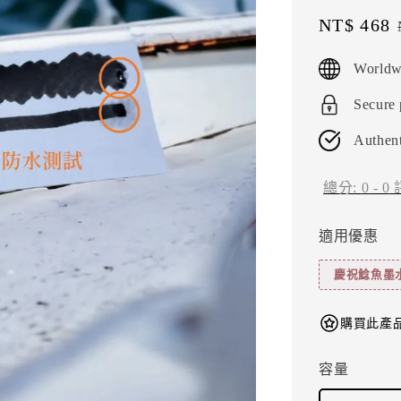
Sale
NT$ 468
price
Worldw
Secure
Authent
總分:
0
-
0
適用優惠
慶祝鯰魚墨
購買此產品
容量