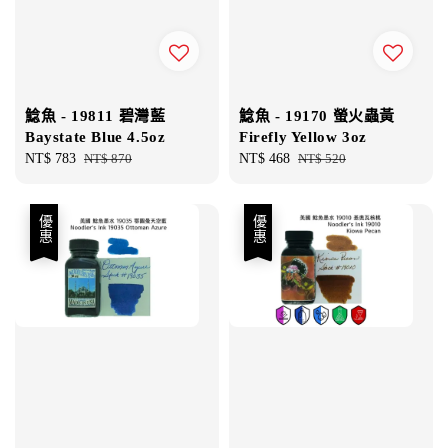
鯰魚 - 19811 碧灣藍
鯰魚 - 19170 螢火蟲黃
Baystate Blue 4.5oz
Firefly Yellow 3oz
Sale
NT$ 783
Regular
NT$ 870
Sale
NT$ 468
Regular
NT$ 520
price
price
price
price
優惠
優惠