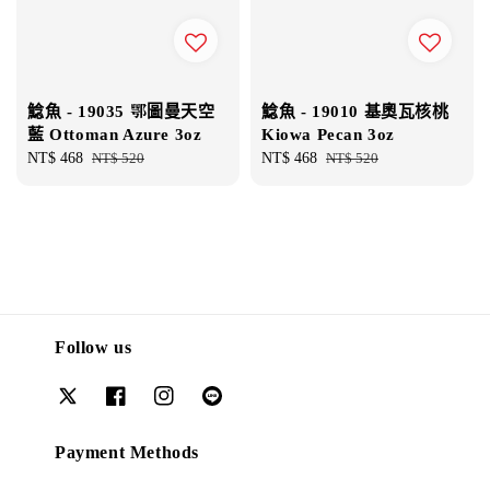
鯰魚 - 19035 鄂圖曼天空
鯰魚 - 19010 基奧瓦核桃
藍 Ottoman Azure 3oz
Kiowa Pecan 3oz
Sale
NT$ 468
Regular
NT$ 520
Sale
NT$ 468
Regular
NT$ 520
price
price
price
price
Follow us
Payment Methods