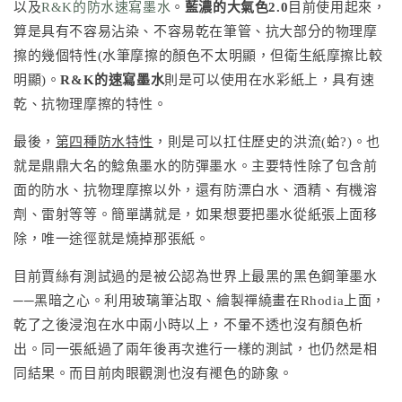
以及
R&K的防水速寫墨水
。
藍濃的大氣色2.0
目前使用起來，
算是具有不容易沾染、不容易乾在筆管、抗大部分的物理摩
擦的幾個特性(水筆摩擦的顏色不太明顯，但衛生紙摩擦比較
明顯)。
R&K的速寫墨水
則是可以使用在水彩紙上，具有速
乾、抗物理摩擦的特性。
最後，
第四種防水特性
，則是可以扛住歷史的洪流(蛤?)。也
就是鼎鼎大名的鯰魚墨水的防彈墨水。主要特性除了包含前
面的防水、抗物理摩擦以外，還有防漂白水、酒精、有機溶
劑、雷射等等。簡單講就是，如果想要把墨水從紙張上面移
除，唯一途徑就是燒掉那張紙。
目前賈絲有測試過的是被公認為世界上最黑的黑色鋼筆墨水
──黑暗之心。利用玻璃筆沾取、繪製禪繞畫在Rhodia上面，
乾了之後浸泡在水中兩小時以上，不暈不透也沒有顏色析
出。同一張紙過了兩年後再次進行一樣的測試，也仍然是相
同結果。而目前肉眼觀測也沒有褪色的跡象。