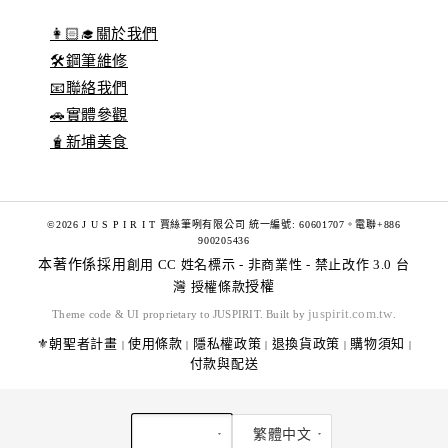
👩🏻‍🎓關於我們
🛠️鋼筆維修
📧聯絡我們
🚗實體參觀
🧋新埔美食
©2026 J U S P I R I T 賈絲筆咧有限公司 統一編號: 60601707。電聯+886
900205436
本著作係採用
創用 CC 姓名標示 - 非商業性 - 禁止改作 3.0 台
灣 授權條款
授權
juspirit.com.tw
Theme code & UI proprietary to JUSPIRIT. Built by
.
⚜️朝聖者計畫
使用條款
隱私權政策
退換貨政策
購物須知
|
|
|
|
|
付款與配送