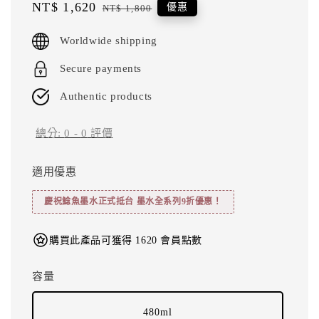
Sale
NT$ 1,620
Regular
優惠
NT$ 1,800
price
price
Worldwide shipping
Secure payments
Authentic products
總分:
0
-
0
評價
適用優惠
慶祝鯰魚墨水正式抵台 墨水全系列9折優惠！
購買此產品可獲得 1620 會員點數
容量
480ml