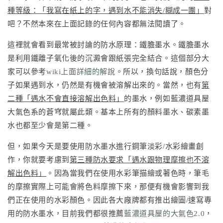
種等級：「我寫在紙上的字，遇到水不能消失/糊成一團」
對
吧？不然本來在上面記錄的任何內容都無法閱讀了。
這裡就會看到最常被討論的防水原理：鐵膽墨水。鐵膽墨水
是利用鐵離子氧化後的沉澱會跟紙張完全結合。這個部分大
家可以參考
wiki上面詳細的解說
。所以，換句話說，顏色分
子如果遇到水，仍然是有機會被溶解出來的。當然，也有
第
二種「遇水不會直接溶解出色料」
的墨水，例如藍濃道具屋
大氣色系的蒼穹就屬此類。基本上所有的顏料墨水、碳素墨
水也都至少會是第二種。
但，如果今天是要使用防水墨水進行鋼筆淡彩/水彩繪畫創
作，你就要考慮到
第三種防水要求「遇水跟物理摩擦也不溶
解出色料」
。因為當我們在使用水彩筆描繪或著色時，筆毛
的摩擦實際上可能會將色料摩擦下來，那便有機會影響到我
們正在使用的水彩顏色。因此各大廠牌都有推出繪圖/速寫專
用的防水墨水，目前我們都很推薦
藍濃道具屋的大氣色2.0
，