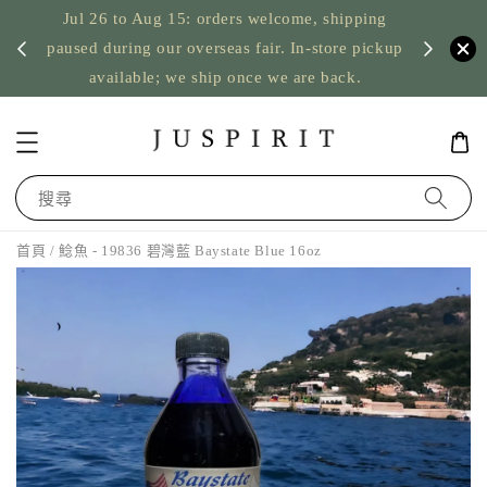
Jul 26 to Aug 15: orders welcome, shipping
暫停寄
US orde
paused during our overseas fair. In-store pickup
available; we ship once we are back.
搜尋
首頁
/ 鯰魚 - 19836 碧灣藍 Baystate Blue 16oz