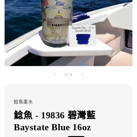
1
/
1
鯰魚墨水
鯰魚 - 19836 碧灣藍
Baystate Blue 16oz